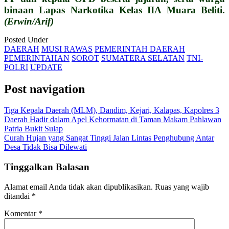
binaan Lapas Narkotika Kelas IIA Muara Beliti.
(Erwin/Arif)
Posted Under
DAERAH
MUSI RAWAS
PEMERINTAH DAERAH
PEMERINTAHAN
SOROT
SUMATERA SELATAN
TNI-
POLRI
UPDATE
Post navigation
Tiga Kepala Daerah (MLM), Dandim, Kejari, Kalapas, Kapolres 3
Daerah Hadir dalam Apel Kehormatan di Taman Makam Pahlawan
Patria Bukit Sulap
Curah Hujan yang Sangat Tinggi Jalan Lintas Penghubung Antar
Desa Tidak Bisa Dilewati
Tinggalkan Balasan
Alamat email Anda tidak akan dipublikasikan.
Ruas yang wajib
ditandai
*
Komentar
*