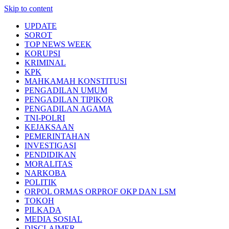
Skip to content
UPDATE
SOROT
TOP NEWS WEEK
KORUPSI
KRIMINAL
KPK
MAHKAMAH KONSTITUSI
PENGADILAN UMUM
PENGADILAN TIPIKOR
PENGADILAN AGAMA
TNI-POLRI
KEJAKSAAN
PEMERINTAHAN
INVESTIGASI
PENDIDIKAN
MORALITAS
NARKOBA
POLITIK
ORPOL ORMAS ORPROF OKP DAN LSM
TOKOH
PILKADA
MEDIA SOSIAL
DISCLAIMER