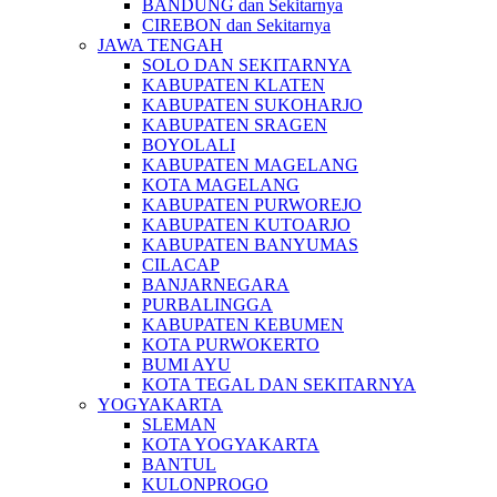
BANDUNG dan Sekitarnya
CIREBON dan Sekitarnya
JAWA TENGAH
SOLO DAN SEKITARNYA
KABUPATEN KLATEN
KABUPATEN SUKOHARJO
KABUPATEN SRAGEN
BOYOLALI
KABUPATEN MAGELANG
KOTA MAGELANG
KABUPATEN PURWOREJO
KABUPATEN KUTOARJO
KABUPATEN BANYUMAS
CILACAP
BANJARNEGARA
PURBALINGGA
KABUPATEN KEBUMEN
KOTA PURWOKERTO
BUMI AYU
KOTA TEGAL DAN SEKITARNYA
YOGYAKARTA
SLEMAN
KOTA YOGYAKARTA
BANTUL
KULONPROGO