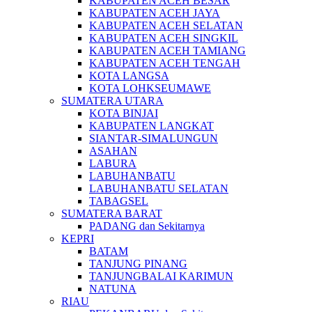
KABUPATEN ACEH BESAR
KABUPATEN ACEH JAYA
KABUPATEN ACEH SELATAN
KABUPATEN ACEH SINGKIL
KABUPATEN ACEH TAMIANG
KABUPATEN ACEH TENGAH
KOTA LANGSA
KOTA LOHKSEUMAWE
SUMATERA UTARA
KOTA BINJAI
KABUPATEN LANGKAT
SIANTAR-SIMALUNGUN
ASAHAN
LABURA
LABUHANBATU
LABUHANBATU SELATAN
TABAGSEL
SUMATERA BARAT
PADANG dan Sekitarnya
KEPRI
BATAM
TANJUNG PINANG
TANJUNGBALAI KARIMUN
NATUNA
RIAU