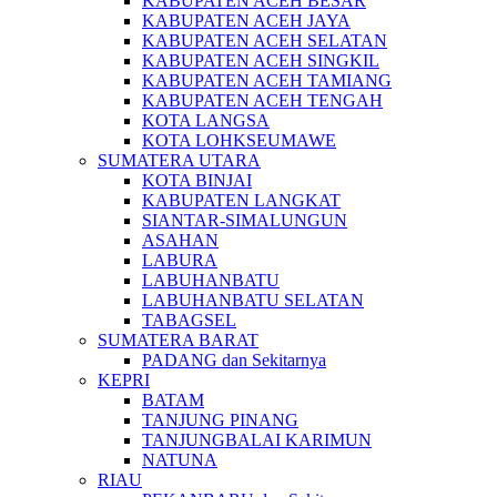
KABUPATEN ACEH BESAR
KABUPATEN ACEH JAYA
KABUPATEN ACEH SELATAN
KABUPATEN ACEH SINGKIL
KABUPATEN ACEH TAMIANG
KABUPATEN ACEH TENGAH
KOTA LANGSA
KOTA LOHKSEUMAWE
SUMATERA UTARA
KOTA BINJAI
KABUPATEN LANGKAT
SIANTAR-SIMALUNGUN
ASAHAN
LABURA
LABUHANBATU
LABUHANBATU SELATAN
TABAGSEL
SUMATERA BARAT
PADANG dan Sekitarnya
KEPRI
BATAM
TANJUNG PINANG
TANJUNGBALAI KARIMUN
NATUNA
RIAU