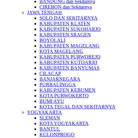
BANDUNG dan Sekitarnya
CIREBON dan Sekitarnya
JAWA TENGAH
SOLO DAN SEKITARNYA
KABUPATEN KLATEN
KABUPATEN SUKOHARJO
KABUPATEN SRAGEN
BOYOLALI
KABUPATEN MAGELANG
KOTA MAGELANG
KABUPATEN PURWOREJO
KABUPATEN KUTOARJO
KABUPATEN BANYUMAS
CILACAP
BANJARNEGARA
PURBALINGGA
KABUPATEN KEBUMEN
KOTA PURWOKERTO
BUMI AYU
KOTA TEGAL DAN SEKITARNYA
YOGYAKARTA
SLEMAN
KOTA YOGYAKARTA
BANTUL
KULONPROGO