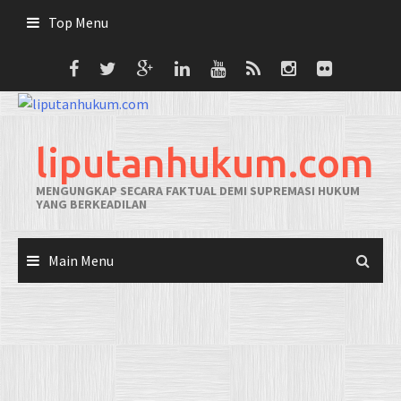
Skip
Top Menu
to
content
liputanhukum.com
MENGUNGKAP SECARA FAKTUAL DEMI SUPREMASI HUKUM
YANG BERKEADILAN
Main Menu