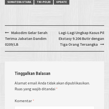
SUMATERA UTARA
TNI-POLRI
UPDATE
Post
Makodim Gelar Serah
Lagi-Lagi Ungkap Kasus Pil
navigation
Terima Jabatan Dandim
Ekstasy 9.206 Butir dengan
0209/LB
Tiga Orang Tersangka
Tinggalkan Balasan
Alamat email Anda tidak akan dipublikasikan.
Ruas yang wajib ditandai
*
Komentar
*