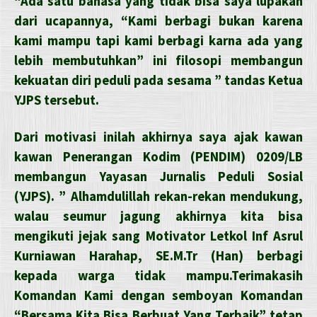
“Ada satu bahasa yang tidak bisa saya lupakan
dari ucapannya, “Kami berbagi bukan karena
kami mampu tapi kami berbagi karna ada yang
lebih membutuhkan” ini filosopi membangun
kekuatan diri peduli pada sesama ” tandas Ketua
YJPS tersebut.
Dari motivasi inilah akhirnya saya ajak kawan
kawan Penerangan Kodim (PENDIM) 0209/LB
membangun Yayasan Jurnalis Peduli Sosial
(YJPS). ” Alhamdulillah rekan-rekan mendukung,
walau seumur jagung akhirnya kita bisa
mengikuti jejak sang Motivator Letkol Inf Asrul
Kurniawan Harahap, SE.M.Tr (Han) berbagi
kepada warga tidak mampu.Terimakasih
Komandan Kami dengan semboyan Komandan
“Bersama Kita Bisa Berbuat Yang Terbaik” tetap