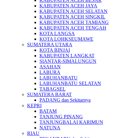
KABUPATEN ACEH BESAR
KABUPATEN ACEH JAYA
KABUPATEN ACEH SELATAN
KABUPATEN ACEH SINGKIL
KABUPATEN ACEH TAMIANG
KABUPATEN ACEH TENGAH
KOTA LANGSA
KOTA LOHKSEUMAWE
SUMATERA UTARA
KOTA BINJAI
KABUPATEN LANGKAT
SIANTAR-SIMALUNGUN
ASAHAN
LABURA
LABUHANBATU
LABUHANBATU SELATAN
TABAGSEL
SUMATERA BARAT
PADANG dan Sekitarnya
KEPRI
BATAM
TANJUNG PINANG
TANJUNGBALAI KARIMUN
NATUNA
RIAU