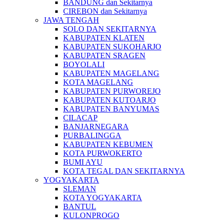
BANDUNG dan Sekitarnya
CIREBON dan Sekitarnya
JAWA TENGAH
SOLO DAN SEKITARNYA
KABUPATEN KLATEN
KABUPATEN SUKOHARJO
KABUPATEN SRAGEN
BOYOLALI
KABUPATEN MAGELANG
KOTA MAGELANG
KABUPATEN PURWOREJO
KABUPATEN KUTOARJO
KABUPATEN BANYUMAS
CILACAP
BANJARNEGARA
PURBALINGGA
KABUPATEN KEBUMEN
KOTA PURWOKERTO
BUMI AYU
KOTA TEGAL DAN SEKITARNYA
YOGYAKARTA
SLEMAN
KOTA YOGYAKARTA
BANTUL
KULONPROGO