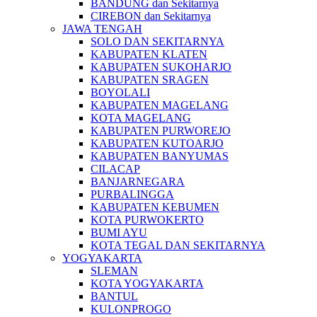
BANDUNG dan Sekitarnya
CIREBON dan Sekitarnya
JAWA TENGAH
SOLO DAN SEKITARNYA
KABUPATEN KLATEN
KABUPATEN SUKOHARJO
KABUPATEN SRAGEN
BOYOLALI
KABUPATEN MAGELANG
KOTA MAGELANG
KABUPATEN PURWOREJO
KABUPATEN KUTOARJO
KABUPATEN BANYUMAS
CILACAP
BANJARNEGARA
PURBALINGGA
KABUPATEN KEBUMEN
KOTA PURWOKERTO
BUMI AYU
KOTA TEGAL DAN SEKITARNYA
YOGYAKARTA
SLEMAN
KOTA YOGYAKARTA
BANTUL
KULONPROGO