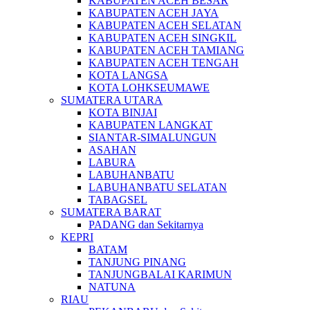
KABUPATEN ACEH BESAR
KABUPATEN ACEH JAYA
KABUPATEN ACEH SELATAN
KABUPATEN ACEH SINGKIL
KABUPATEN ACEH TAMIANG
KABUPATEN ACEH TENGAH
KOTA LANGSA
KOTA LOHKSEUMAWE
SUMATERA UTARA
KOTA BINJAI
KABUPATEN LANGKAT
SIANTAR-SIMALUNGUN
ASAHAN
LABURA
LABUHANBATU
LABUHANBATU SELATAN
TABAGSEL
SUMATERA BARAT
PADANG dan Sekitarnya
KEPRI
BATAM
TANJUNG PINANG
TANJUNGBALAI KARIMUN
NATUNA
RIAU