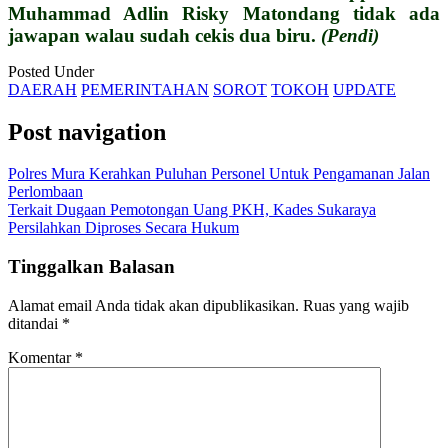
Muhammad Adlin Risky Matondang tidak ada
jawapan walau sudah cekis dua biru.
(Pendi)
Posted Under
DAERAH
PEMERINTAHAN
SOROT
TOKOH
UPDATE
Post navigation
Polres Mura Kerahkan Puluhan Personel Untuk Pengamanan Jalan
Perlombaan
Terkait Dugaan Pemotongan Uang PKH, Kades Sukaraya
Persilahkan Diproses Secara Hukum
Tinggalkan Balasan
Alamat email Anda tidak akan dipublikasikan.
Ruas yang wajib
ditandai
*
Komentar
*