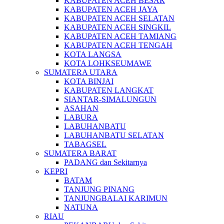
KABUPATEN ACEH BESAR
KABUPATEN ACEH JAYA
KABUPATEN ACEH SELATAN
KABUPATEN ACEH SINGKIL
KABUPATEN ACEH TAMIANG
KABUPATEN ACEH TENGAH
KOTA LANGSA
KOTA LOHKSEUMAWE
SUMATERA UTARA
KOTA BINJAI
KABUPATEN LANGKAT
SIANTAR-SIMALUNGUN
ASAHAN
LABURA
LABUHANBATU
LABUHANBATU SELATAN
TABAGSEL
SUMATERA BARAT
PADANG dan Sekitarnya
KEPRI
BATAM
TANJUNG PINANG
TANJUNGBALAI KARIMUN
NATUNA
RIAU