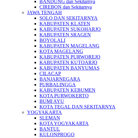
BANDUNG dan Sekitarnya
CIREBON dan Sekitarnya
JAWA TENGAH
SOLO DAN SEKITARNYA
KABUPATEN KLATEN
KABUPATEN SUKOHARJO
KABUPATEN SRAGEN
BOYOLALI
KABUPATEN MAGELANG
KOTA MAGELANG
KABUPATEN PURWOREJO
KABUPATEN KUTOARJO
KABUPATEN BANYUMAS
CILACAP
BANJARNEGARA
PURBALINGGA
KABUPATEN KEBUMEN
KOTA PURWOKERTO
BUMI AYU
KOTA TEGAL DAN SEKITARNYA
YOGYAKARTA
SLEMAN
KOTA YOGYAKARTA
BANTUL
KULONPROGO