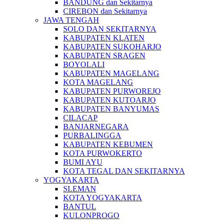
BANDUNG dan Sekitarnya
CIREBON dan Sekitarnya
JAWA TENGAH
SOLO DAN SEKITARNYA
KABUPATEN KLATEN
KABUPATEN SUKOHARJO
KABUPATEN SRAGEN
BOYOLALI
KABUPATEN MAGELANG
KOTA MAGELANG
KABUPATEN PURWOREJO
KABUPATEN KUTOARJO
KABUPATEN BANYUMAS
CILACAP
BANJARNEGARA
PURBALINGGA
KABUPATEN KEBUMEN
KOTA PURWOKERTO
BUMI AYU
KOTA TEGAL DAN SEKITARNYA
YOGYAKARTA
SLEMAN
KOTA YOGYAKARTA
BANTUL
KULONPROGO