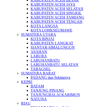
KABUPATEN ACEH BESAR
KABUPATEN ACEH JAYA
KABUPATEN ACEH SELATAN
KABUPATEN ACEH SINGKIL
KABUPATEN ACEH TAMIANG
KABUPATEN ACEH TENGAH
KOTA LANGSA
KOTA LOHKSEUMAWE
SUMATERA UTARA
KOTA BINJAI
KABUPATEN LANGKAT
SIANTAR-SIMALUNGUN
ASAHAN
LABURA
LABUHANBATU
LABUHANBATU SELATAN
TABAGSEL
SUMATERA BARAT
PADANG dan Sekitarnya
KEPRI
BATAM
TANJUNG PINANG
TANJUNGBALAI KARIMUN
NATUNA
RIAU