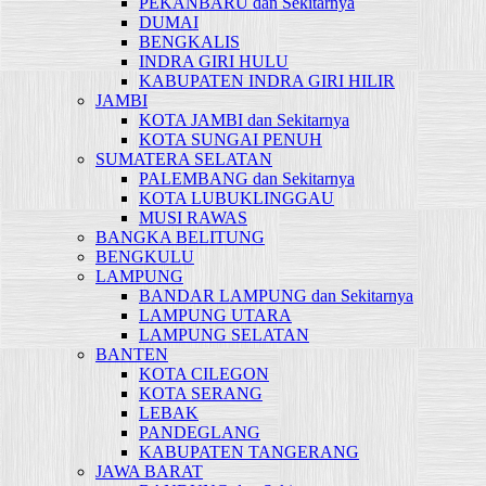
PEKANBARU dan Sekitarnya
DUMAI
BENGKALIS
INDRA GIRI HULU
KABUPATEN INDRA GIRI HILIR
JAMBI
KOTA JAMBI dan Sekitarnya
KOTA SUNGAI PENUH
SUMATERA SELATAN
PALEMBANG dan Sekitarnya
KOTA LUBUKLINGGAU
MUSI RAWAS
BANGKA BELITUNG
BENGKULU
LAMPUNG
BANDAR LAMPUNG dan Sekitarnya
LAMPUNG UTARA
LAMPUNG SELATAN
BANTEN
KOTA CILEGON
KOTA SERANG
LEBAK
PANDEGLANG
KABUPATEN TANGERANG
JAWA BARAT