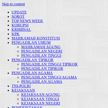
Skip to content
UPDATE
SOROT
TOP NEWS WEEK
KORUPSI
KRIMINAL
KPK
MAHKAMAH KONSTITUSI
PENGADILAN UMUM
MAHKAMAH AGUNG
PENGADILAN NEGERI
PENGADILAN TINGGI
PENGADILAN TIPIKOR
PENGADILAN TINGGI TIPIKOR
PENGADILAN TIPIKOR
PENGADILAN AGAMA
PENGADILAN TINGGI AGAMA
PENGADILAN AGAMA
TNI-POLRI
KEJAKSAAN
KEJAKSAAN AGUNG
KEJAKSAAN TINGGI
KEJAKSAAN NEGERI
PEMERINTAHAN