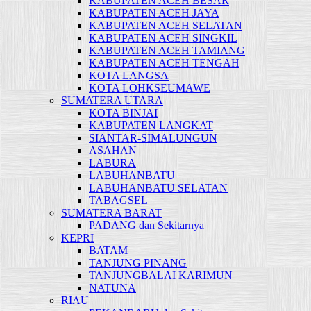
KABUPATEN ACEH BESAR
KABUPATEN ACEH JAYA
KABUPATEN ACEH SELATAN
KABUPATEN ACEH SINGKIL
KABUPATEN ACEH TAMIANG
KABUPATEN ACEH TENGAH
KOTA LANGSA
KOTA LOHKSEUMAWE
SUMATERA UTARA
KOTA BINJAI
KABUPATEN LANGKAT
SIANTAR-SIMALUNGUN
ASAHAN
LABURA
LABUHANBATU
LABUHANBATU SELATAN
TABAGSEL
SUMATERA BARAT
PADANG dan Sekitarnya
KEPRI
BATAM
TANJUNG PINANG
TANJUNGBALAI KARIMUN
NATUNA
RIAU