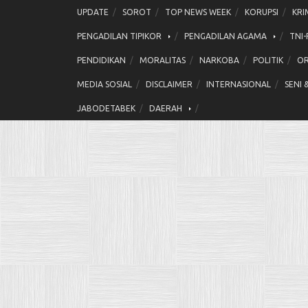
Skip
UPDATE
SOROT
TOP NEWS WEEK
KORUPSI
KRI
to
PENGADILAN TIPIKOR
PENGADILAN AGAMA
TNI-
content
PENDIDIKAN
MORALITAS
NARKOBA
POLITIK
OR
MEDIA SOSIAL
DISCLAIMER
INTERNASIONAL
SENI 
JABODETABEK
DAERAH