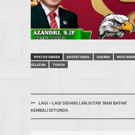
POSTED UNDER
ADVERTORIAL
DAERAH
MUSI RAW
SELATAN
TOKOH
Post
LAGI – LAGI SIDANG LANJUTAN ‘MAN BATAK’
navigation
KEMBALI DITUNDA