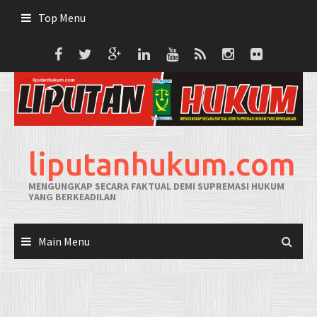
Skip
Top Menu
to
content
liputanhukum.com
MENGUNGKAP SECARA FAKTUAL DEMI SUPREMASI HUKUM
YANG BERKEADILAN
Main Menu