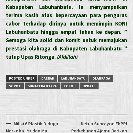
Kabupaten Labuhanbatu. Ia menyampaikan
terima kasih atas kepercayaan para pengurus
cabor terhadap dirinya untuk memimpin KONI
Labuhanbatu hingga empat tahun ke depan. ”
Semoga kita solid dan komit untuk memajukan
prestasi olahraga di Kabupaten Labuhanbatu ”
tutup Upas Ritonga.
(Afdillah)
POSTED UNDER
DAERAH
LABUHANBATU
OLAHRAGA
SOROT
SUMATERA UTARA
TOKOH
UPDATE
Post
Miliki 6 Plastik Diduga
Ketua Subrayon FKPPI
navigation
Narkoba, Mr dan Ma
Perkebunan Ajamu Berikan