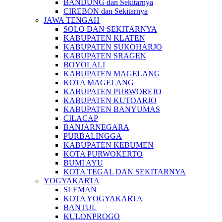
BANDUNG dan Sekitarnya
CIREBON dan Sekitarnya
JAWA TENGAH
SOLO DAN SEKITARNYA
KABUPATEN KLATEN
KABUPATEN SUKOHARJO
KABUPATEN SRAGEN
BOYOLALI
KABUPATEN MAGELANG
KOTA MAGELANG
KABUPATEN PURWOREJO
KABUPATEN KUTOARJO
KABUPATEN BANYUMAS
CILACAP
BANJARNEGARA
PURBALINGGA
KABUPATEN KEBUMEN
KOTA PURWOKERTO
BUMI AYU
KOTA TEGAL DAN SEKITARNYA
YOGYAKARTA
SLEMAN
KOTA YOGYAKARTA
BANTUL
KULONPROGO