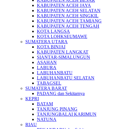
KABUPATEN ACEH BESAR
KABUPATEN ACEH JAYA
KABUPATEN ACEH SELATAN
KABUPATEN ACEH SINGKIL
KABUPATEN ACEH TAMIANG
KABUPATEN ACEH TENGAH
KOTA LANGSA
KOTA LOHKSEUMAWE
SUMATERA UTARA
KOTA BINJAI
KABUPATEN LANGKAT
SIANTAR-SIMALUNGUN
ASAHAN
LABURA
LABUHANBATU
LABUHANBATU SELATAN
TABAGSEL
SUMATERA BARAT
PADANG dan Sekitarnya
KEPRI
BATAM
TANJUNG PINANG
TANJUNGBALAI KARIMUN
NATUNA
RIAU