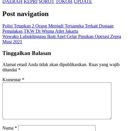
DAERAH
KEPRI
SOROT
TOKOH
UPDATE
Post navigation
Polisi Tetapkan 2 Orang Menjadi Tersangka Terkait Dugaan
Pemalakan TKW Di Wisma Atlet Jakarta
Wawako Lubuklinggau Ikuti Apel Gelar Pasukan Operasi Zepra
Musi 2021
Tinggalkan Balasan
Alamat email Anda tidak akan dipublikasikan.
Ruas yang wajib
ditandai
*
Komentar
*
Nama
*