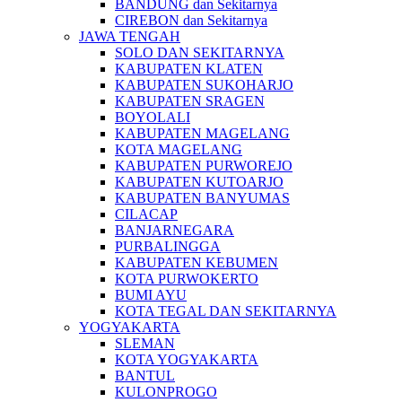
BANDUNG dan Sekitarnya
CIREBON dan Sekitarnya
JAWA TENGAH
SOLO DAN SEKITARNYA
KABUPATEN KLATEN
KABUPATEN SUKOHARJO
KABUPATEN SRAGEN
BOYOLALI
KABUPATEN MAGELANG
KOTA MAGELANG
KABUPATEN PURWOREJO
KABUPATEN KUTOARJO
KABUPATEN BANYUMAS
CILACAP
BANJARNEGARA
PURBALINGGA
KABUPATEN KEBUMEN
KOTA PURWOKERTO
BUMI AYU
KOTA TEGAL DAN SEKITARNYA
YOGYAKARTA
SLEMAN
KOTA YOGYAKARTA
BANTUL
KULONPROGO