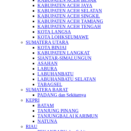
KABUPATEN ACEH BESAR
KABUPATEN ACEH JAYA
KABUPATEN ACEH SELATAN
KABUPATEN ACEH SINGKIL
KABUPATEN ACEH TAMIANG
KABUPATEN ACEH TENGAH
KOTA LANGSA
KOTA LOHKSEUMAWE
SUMATERA UTARA
KOTA BINJAI
KABUPATEN LANGKAT
SIANTAR-SIMALUNGUN
ASAHAN
LABURA
LABUHANBATU
LABUHANBATU SELATAN
TABAGSEL
SUMATERA BARAT
PADANG dan Sekitarnya
KEPRI
BATAM
TANJUNG PINANG
TANJUNGBALAI KARIMUN
NATUNA
RIAU