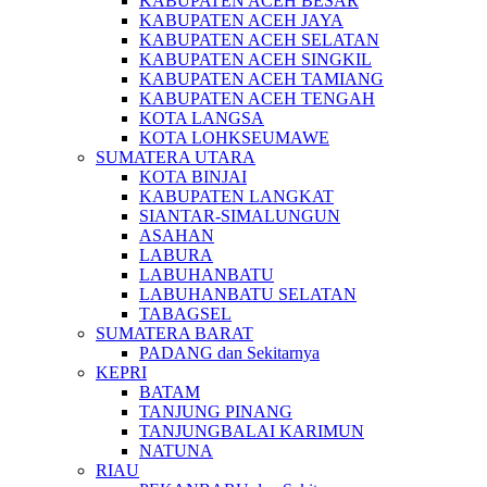
KABUPATEN ACEH BESAR
KABUPATEN ACEH JAYA
KABUPATEN ACEH SELATAN
KABUPATEN ACEH SINGKIL
KABUPATEN ACEH TAMIANG
KABUPATEN ACEH TENGAH
KOTA LANGSA
KOTA LOHKSEUMAWE
SUMATERA UTARA
KOTA BINJAI
KABUPATEN LANGKAT
SIANTAR-SIMALUNGUN
ASAHAN
LABURA
LABUHANBATU
LABUHANBATU SELATAN
TABAGSEL
SUMATERA BARAT
PADANG dan Sekitarnya
KEPRI
BATAM
TANJUNG PINANG
TANJUNGBALAI KARIMUN
NATUNA
RIAU