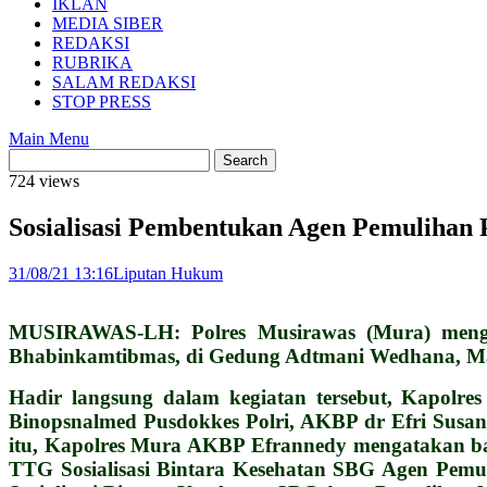
IKLAN
MEDIA SIBER
REDAKSI
RUBRIKA
SALAM REDAKSI
STOP PRESS
Main Menu
724 views
Sosialisasi Pembentukan Agen Pemulihan
31/08/21 13:16
Liputan Hukum
MUSIRAWAS-LH: Polres Musirawas (Mura) mengge
Bhabinkamtibmas, di Gedung Adtmani Wedhana, Mapo
Hadir langsung dalam kegiatan tersebut, Kapolr
Binopsnalmed Pusdokkes Polri, AKBP dr Efri Susant
itu, Kapolres Mura AKBP Efrannedy mengatakan bah
TTG Sosialisasi Bintara Kesehatan SBG Agen Pem