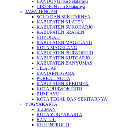
BANDUNG dan Sekitarnya
CIREBON dan Sekitarnya
JAWA TENGAH
SOLO DAN SEKITARNYA
KABUPATEN KLATEN
KABUPATEN SUKOHARJO
KABUPATEN SRAGEN
BOYOLALI
KABUPATEN MAGELANG
KOTA MAGELANG
KABUPATEN PURWOREJO
KABUPATEN KUTOARJO
KABUPATEN BANYUMAS
CILACAP
BANJARNEGARA
PURBALINGGA
KABUPATEN KEBUMEN
KOTA PURWOKERTO
BUMI AYU
KOTA TEGAL DAN SEKITARNYA
YOGYAKARTA
SLEMAN
KOTA YOGYAKARTA
BANTUL
KULONPROGO