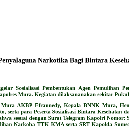
 Penyalaguna Narkotika Bagi Bintara Kese
lar Sosialisasi Pembentukan Agen Pemulihan Pen
lres Mura. Kegiatan dilaksananakan sekitar Pukul 0
es Mura AKBP Efrannedy, Kepala BNNK Mura, Hendr
o, serta para Peserta Sosialisasi Bintara Kesehata
wa sesuai dengan Surat Telegram Kapolri Nomor: ST
ulihan Narkoba TTK KMA serta SRT Kapolda Sumsel 