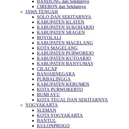
BANDUNG dan Sekitarnya
CIREBON dan Sekitarnya
JAWA TENGAH
SOLO DAN SEKITARNYA
KABUPATEN KLATEN
KABUPATEN SUKOHARJO
KABUPATEN SRAGEN
BOYOLALI
KABUPATEN MAGELANG
KOTA MAGELANG
KABUPATEN PURWOREJO
KABUPATEN KUTOARJO
KABUPATEN BANYUMAS
CILACAP
BANJARNEGARA
PURBALINGGA
KABUPATEN KEBUMEN
KOTA PURWOKERTO
BUMI AYU
KOTA TEGAL DAN SEKITARNYA
YOGYAKARTA
SLEMAN
KOTA YOGYAKARTA
BANTUL
KULONPROGO