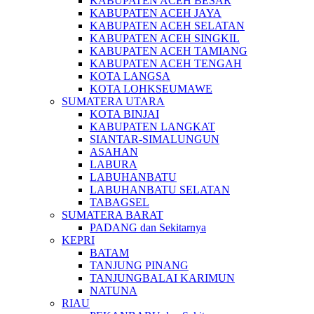
KABUPATEN ACEH BESAR
KABUPATEN ACEH JAYA
KABUPATEN ACEH SELATAN
KABUPATEN ACEH SINGKIL
KABUPATEN ACEH TAMIANG
KABUPATEN ACEH TENGAH
KOTA LANGSA
KOTA LOHKSEUMAWE
SUMATERA UTARA
KOTA BINJAI
KABUPATEN LANGKAT
SIANTAR-SIMALUNGUN
ASAHAN
LABURA
LABUHANBATU
LABUHANBATU SELATAN
TABAGSEL
SUMATERA BARAT
PADANG dan Sekitarnya
KEPRI
BATAM
TANJUNG PINANG
TANJUNGBALAI KARIMUN
NATUNA
RIAU