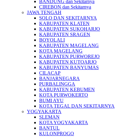
BANDUNG dan Sekitarnya
CIREBON dan Sekitarnya
JAWA TENGAH
SOLO DAN SEKITARNYA
KABUPATEN KLATEN
KABUPATEN SUKOHARJO
KABUPATEN SRAGEN
BOYOLALI
KABUPATEN MAGELANG
KOTA MAGELANG
KABUPATEN PURWOREJO
KABUPATEN KUTOARJO
KABUPATEN BANYUMAS
CILACAP
BANJARNEGARA
PURBALINGGA
KABUPATEN KEBUMEN
KOTA PURWOKERTO
BUMI AYU
KOTA TEGAL DAN SEKITARNYA
YOGYAKARTA
SLEMAN
KOTA YOGYAKARTA
BANTUL
KULONPROGO