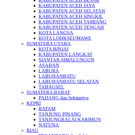
KABUPATEN ACEH BESAR
KABUPATEN ACEH JAYA
KABUPATEN ACEH SELATAN
KABUPATEN ACEH SINGKIL
KABUPATEN ACEH TAMIANG
KABUPATEN ACEH TENGAH
KOTA LANGSA
KOTA LOHKSEUMAWE
SUMATERA UTARA
KOTA BINJAI
KABUPATEN LANGKAT
SIANTAR-SIMALUNGUN
ASAHAN
LABURA
LABUHANBATU
LABUHANBATU SELATAN
TABAGSEL
SUMATERA BARAT
PADANG dan Sekitarnya
KEPRI
BATAM
TANJUNG PINANG
TANJUNGBALAI KARIMUN
NATUNA
RIAU