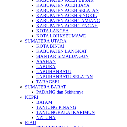
KABUPATEN ACEH BESAR
KABUPATEN ACEH JAYA
KABUPATEN ACEH SELATAN
KABUPATEN ACEH SINGKIL
KABUPATEN ACEH TAMIANG
KABUPATEN ACEH TENGAH
KOTA LANGSA
KOTA LOHKSEUMAWE
SUMATERA UTARA
KOTA BINJAI
KABUPATEN LANGKAT
SIANTAR-SIMALUNGUN
ASAHAN
LABURA
LABUHANBATU
LABUHANBATU SELATAN
TABAGSEL
SUMATERA BARAT
PADANG dan Sekitarnya
KEPRI
BATAM
TANJUNG PINANG
TANJUNGBALAI KARIMUN
NATUNA
RIAU