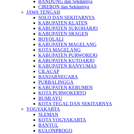
BANDUNG dan Sekitarnya
CIREBON dan Sekitarnya
JAWA TENGAH
SOLO DAN SEKITARNYA
KABUPATEN KLATEN
KABUPATEN SUKOHARJO
KABUPATEN SRAGEN
BOYOLALI
KABUPATEN MAGELANG
KOTA MAGELANG
KABUPATEN PURWOREJO
KABUPATEN KUTOARJO
KABUPATEN BANYUMAS
CILACAP
BANJARNEGARA
PURBALINGGA
KABUPATEN KEBUMEN
KOTA PURWOKERTO
BUMI AYU
KOTA TEGAL DAN SEKITARNYA
YOGYAKARTA
SLEMAN
KOTA YOGYAKARTA
BANTUL
KULONPROGO