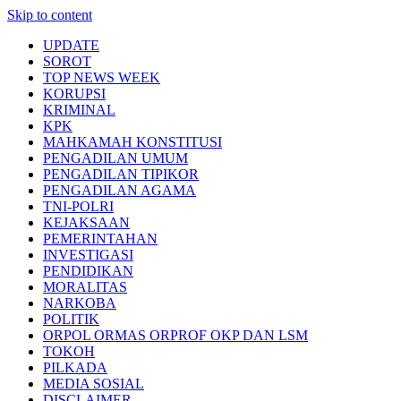
Skip to content
UPDATE
SOROT
TOP NEWS WEEK
KORUPSI
KRIMINAL
KPK
MAHKAMAH KONSTITUSI
PENGADILAN UMUM
PENGADILAN TIPIKOR
PENGADILAN AGAMA
TNI-POLRI
KEJAKSAAN
PEMERINTAHAN
INVESTIGASI
PENDIDIKAN
MORALITAS
NARKOBA
POLITIK
ORPOL ORMAS ORPROF OKP DAN LSM
TOKOH
PILKADA
MEDIA SOSIAL
DISCLAIMER