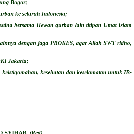
dung Bogor;
rban ke seluruh Indonesia;
estina bersama Hewan qurban lain titipan Umat Islam
 lainnya dengan jaga PROKES, agar Allah SWT ridho,
DKI Jakarta;
keistiqomahan, kesehatan dan keselamatan untuk IB-
EQ SYIHAB.
(Red)