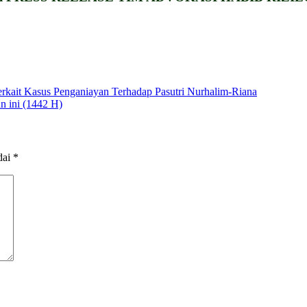
rkait Kasus Penganiayan Terhadap Pasutri Nurhalim-Riana
 ini (1442 H)
dai
*