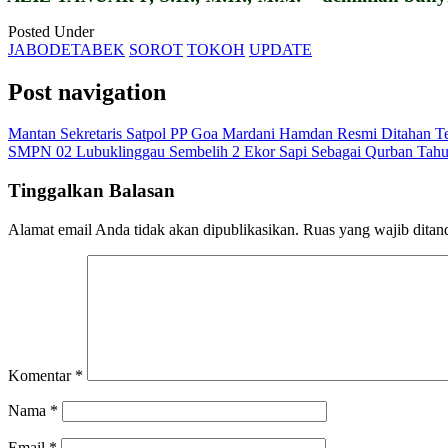
Posted Under
JABODETABEK
SOROT
TOKOH
UPDATE
Post navigation
Mantan Sekretaris Satpol PP Goa Mardani Hamdan Resmi Ditahan Te
SMPN 02 Lubuklinggau Sembelih 2 Ekor Sapi Sebagai Qurban Tahun
Tinggalkan Balasan
Alamat email Anda tidak akan dipublikasikan.
Ruas yang wajib ditan
Komentar
*
Nama
*
Email
*