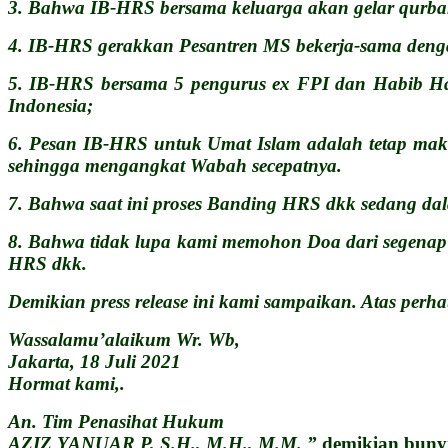
3. Bahwa IB-HRS bersama keluarga akan gelar qurb
4. IB-HRS gerakkan Pesantren MS bekerja-sama deng
5. IB-HRS bersama 5 pengurus ex FPI dan Habib Hani
Indonesia;
6. Pesan IB-HRS untuk Umat Islam adalah tetap mak
sehingga mengangkat Wabah secepatnya.
7. Bahwa saat ini proses Banding HRS dkk sedang dal
8. Bahwa tidak lupa kami memohon Doa dari segenap
HRS dkk.
Demikian press release ini kami sampaikan. Atas perh
Wassalamu’alaikum Wr. Wb,
Jakarta, 18 Juli 2021
Hormat kami,.
An. Tim Penasihat Hukum
AZIZ YANUAR P, S.H., M.H., M.M. ”
demikian bu