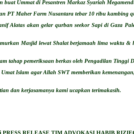
an buat Ummat di Pesantren Markaz Syariah Megamen
an PT Maher Farm Nusantara tebar 10 ribu kambing qu
f Alatas akan gelar qurban seekor Sapi di Gaza Pal
murkan Masjid lewat Shalat berjamaah lima waktu &
am tahap pemeriksaan berkas oleh Pengadilan Tinggi 
 Umat Islam agar Allah SWT memberikan kemenangan, 
atian dan kerjasamanya kami ucapkan terimakasih.
nyi PRESS RELEASE TIM ADVOKASI HABIB RIZI