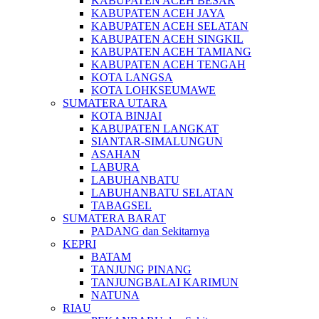
KABUPATEN ACEH BESAR
KABUPATEN ACEH JAYA
KABUPATEN ACEH SELATAN
KABUPATEN ACEH SINGKIL
KABUPATEN ACEH TAMIANG
KABUPATEN ACEH TENGAH
KOTA LANGSA
KOTA LOHKSEUMAWE
SUMATERA UTARA
KOTA BINJAI
KABUPATEN LANGKAT
SIANTAR-SIMALUNGUN
ASAHAN
LABURA
LABUHANBATU
LABUHANBATU SELATAN
TABAGSEL
SUMATERA BARAT
PADANG dan Sekitarnya
KEPRI
BATAM
TANJUNG PINANG
TANJUNGBALAI KARIMUN
NATUNA
RIAU