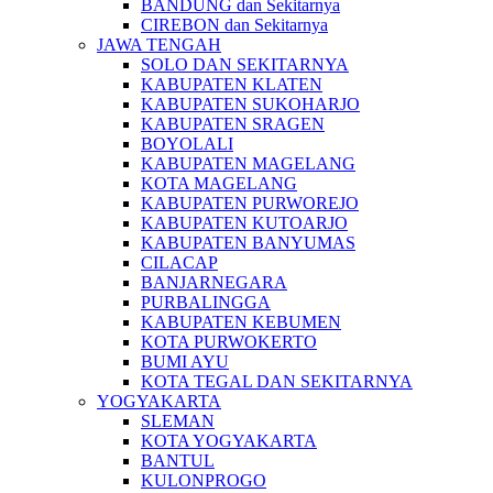
BANDUNG dan Sekitarnya
CIREBON dan Sekitarnya
JAWA TENGAH
SOLO DAN SEKITARNYA
KABUPATEN KLATEN
KABUPATEN SUKOHARJO
KABUPATEN SRAGEN
BOYOLALI
KABUPATEN MAGELANG
KOTA MAGELANG
KABUPATEN PURWOREJO
KABUPATEN KUTOARJO
KABUPATEN BANYUMAS
CILACAP
BANJARNEGARA
PURBALINGGA
KABUPATEN KEBUMEN
KOTA PURWOKERTO
BUMI AYU
KOTA TEGAL DAN SEKITARNYA
YOGYAKARTA
SLEMAN
KOTA YOGYAKARTA
BANTUL
KULONPROGO