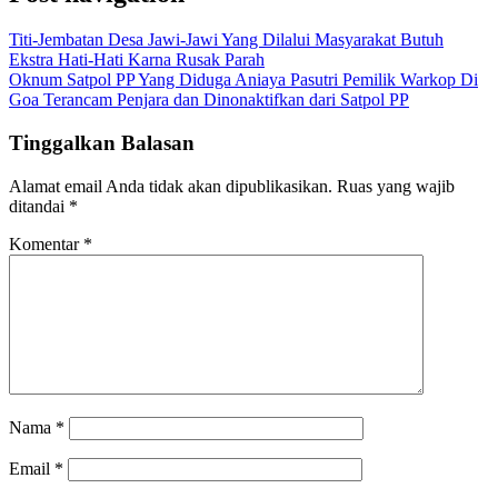
Titi-Jembatan Desa Jawi-Jawi Yang Dilalui Masyarakat Butuh
Ekstra Hati-Hati Karna Rusak Parah
Oknum Satpol PP Yang Diduga Aniaya Pasutri Pemilik Warkop Di
Goa Terancam Penjara dan Dinonaktifkan dari Satpol PP
Tinggalkan Balasan
Alamat email Anda tidak akan dipublikasikan.
Ruas yang wajib
ditandai
*
Komentar
*
Nama
*
Email
*