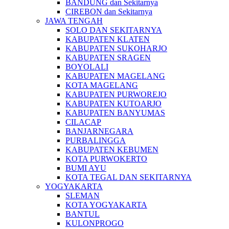
BANDUNG dan Sekitarnya
CIREBON dan Sekitarnya
JAWA TENGAH
SOLO DAN SEKITARNYA
KABUPATEN KLATEN
KABUPATEN SUKOHARJO
KABUPATEN SRAGEN
BOYOLALI
KABUPATEN MAGELANG
KOTA MAGELANG
KABUPATEN PURWOREJO
KABUPATEN KUTOARJO
KABUPATEN BANYUMAS
CILACAP
BANJARNEGARA
PURBALINGGA
KABUPATEN KEBUMEN
KOTA PURWOKERTO
BUMI AYU
KOTA TEGAL DAN SEKITARNYA
YOGYAKARTA
SLEMAN
KOTA YOGYAKARTA
BANTUL
KULONPROGO