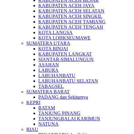
KABUPATEN ACEH BESAR
KABUPATEN ACEH JAYA
KABUPATEN ACEH SELATAN
KABUPATEN ACEH SINGKIL
KABUPATEN ACEH TAMIANG
KABUPATEN ACEH TENGAH
KOTA LANGSA
KOTA LOHKSEUMAWE
SUMATERA UTARA
KOTA BINJAI
KABUPATEN LANGKAT
SIANTAR-SIMALUNGUN
ASAHAN
LABURA
LABUHANBATU
LABUHANBATU SELATAN
TABAGSEL
SUMATERA BARAT
PADANG dan Sekitarnya
KEPRI
BATAM
TANJUNG PINANG
TANJUNGBALAI KARIMUN
NATUNA
RIAU