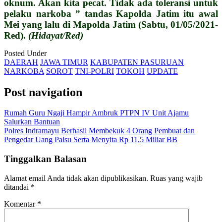
oknum. Akan kita pecat. Tidak ada toleransi untuk
pelaku narkoba ” tandas Kapolda Jatim itu awal
Mei yang lalu di Mapolda Jatim (Sabtu, 01/05/2021-
Red).
(Hidayat/Red)
Posted Under
DAERAH
JAWA TIMUR
KABUPATEN PASURUAN
NARKOBA
SOROT
TNI-POLRI
TOKOH
UPDATE
Post navigation
Rumah Guru Ngaji Hampir Ambruk PTPN IV Unit Ajamu
Salurkan Bantuan
Polres Indramayu Berhasil Membekuk 4 Orang Pembuat dan
Pengedar Uang Palsu Serta Menyita Rp 11,5 Miliar BB
Tinggalkan Balasan
Alamat email Anda tidak akan dipublikasikan.
Ruas yang wajib
ditandai
*
Komentar
*