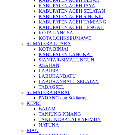
KABUPATEN ACEH BESAR
KABUPATEN ACEH JAYA
KABUPATEN ACEH SELATAN
KABUPATEN ACEH SINGKIL
KABUPATEN ACEH TAMIANG
KABUPATEN ACEH TENGAH
KOTA LANGSA
KOTA LOHKSEUMAWE
SUMATERA UTARA
KOTA BINJAI
KABUPATEN LANGKAT
SIANTAR-SIMALUNGUN
ASAHAN
LABURA
LABUHANBATU
LABUHANBATU SELATAN
TABAGSEL
SUMATERA BARAT
PADANG dan Sekitarnya
KEPRI
BATAM
TANJUNG PINANG
TANJUNGBALAI KARIMUN
NATUNA
RIAU