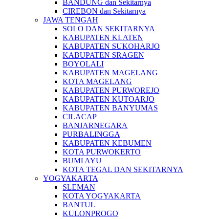
BANDUNG dan Sekitarnya
CIREBON dan Sekitarnya
JAWA TENGAH
SOLO DAN SEKITARNYA
KABUPATEN KLATEN
KABUPATEN SUKOHARJO
KABUPATEN SRAGEN
BOYOLALI
KABUPATEN MAGELANG
KOTA MAGELANG
KABUPATEN PURWOREJO
KABUPATEN KUTOARJO
KABUPATEN BANYUMAS
CILACAP
BANJARNEGARA
PURBALINGGA
KABUPATEN KEBUMEN
KOTA PURWOKERTO
BUMI AYU
KOTA TEGAL DAN SEKITARNYA
YOGYAKARTA
SLEMAN
KOTA YOGYAKARTA
BANTUL
KULONPROGO