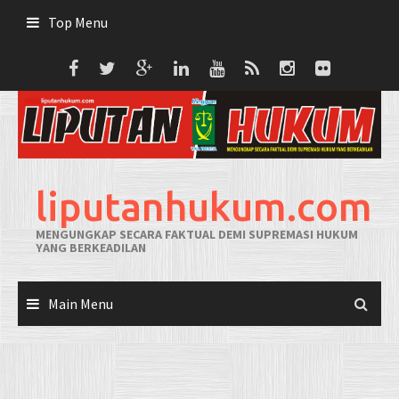
Skip
Top Menu
to
content
liputanhukum.com
MENGUNGKAP SECARA FAKTUAL DEMI SUPREMASI HUKUM
YANG BERKEADILAN
Main Menu