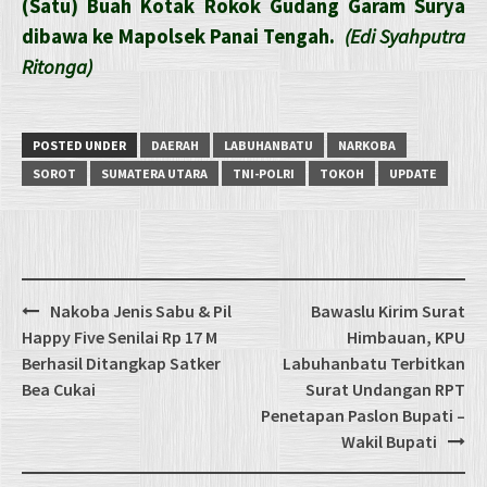
(Satu) Buah Kotak Rokok Gudang Garam Surya
dibawa ke Mapolsek Panai Tengah.
(Edi Syahputra
Ritonga)
POSTED UNDER
DAERAH
LABUHANBATU
NARKOBA
SOROT
SUMATERA UTARA
TNI-POLRI
TOKOH
UPDATE
Post
Nakoba Jenis Sabu & Pil
Bawaslu Kirim Surat
navigation
Happy Five Senilai Rp 17 M
Himbauan, KPU
Berhasil Ditangkap Satker
Labuhanbatu Terbitkan
Bea Cukai
Surat Undangan RPT
Penetapan Paslon Bupati –
Wakil Bupati