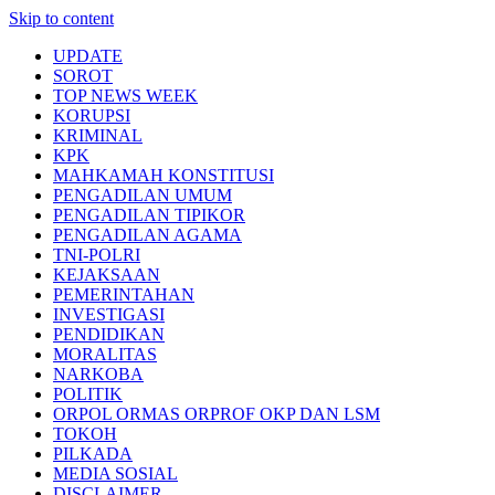
Skip to content
UPDATE
SOROT
TOP NEWS WEEK
KORUPSI
KRIMINAL
KPK
MAHKAMAH KONSTITUSI
PENGADILAN UMUM
PENGADILAN TIPIKOR
PENGADILAN AGAMA
TNI-POLRI
KEJAKSAAN
PEMERINTAHAN
INVESTIGASI
PENDIDIKAN
MORALITAS
NARKOBA
POLITIK
ORPOL ORMAS ORPROF OKP DAN LSM
TOKOH
PILKADA
MEDIA SOSIAL
DISCLAIMER