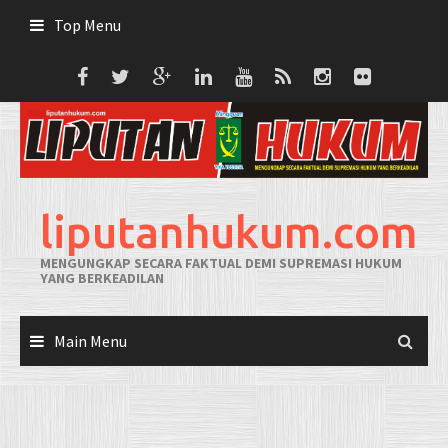
Skip
Top Menu
to
content
liputanhukum.com
MENGUNGKAP SECARA FAKTUAL DEMI SUPREMASI HUKUM
YANG BERKEADILAN
Main Menu