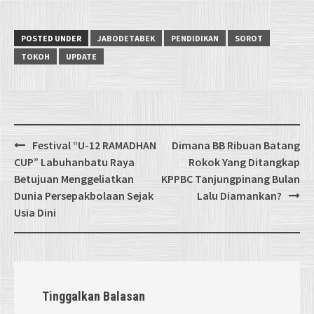
POSTED UNDER
JABODETABEK
PENDIDIKAN
SOROT
TOKOH
UPDATE
Post
Festival “U-12 RAMADHAN
Dimana BB Ribuan Batang
navigation
CUP” Labuhanbatu Raya
Rokok Yang Ditangkap
Betujuan Menggeliatkan
KPPBC Tanjungpinang Bulan
Dunia Persepakbolaan Sejak
Lalu Diamankan?
Usia Dini
Tinggalkan Balasan