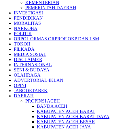
KEMENTERIAN
PEMERINTAH DAERAH
INVESTIGASI
PENDIDIKAN
MORALITAS
NARKOBA
POLITIK
ORPOL ORMAS ORPROF OKP DAN LSM
TOKOH
PILKADA
MEDIA SOSIAL
DISCLAIMER
INTERNASIONAL
SENI & BUDAYA
OLAHRAGA
ADVERTORIAL-IKLAN
OPINI
JABODETABEK
DAERAH
PROPINSI ACEH
BANDA ACEH
KABUPATEN ACEH BARAT
KABUPATEN ACEH BARAT DAYA
KABUPATEN ACEH BESAR
KABUPATEN ACEH JAYA