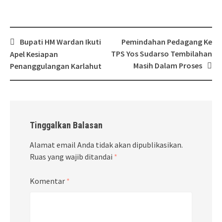
Post
Bupati HM Wardan Ikuti
Pemindahan Pedagang Ke
navigation
TPS Yos Sudarso Tembilahan
Apel Kesiapan
Masih Dalam Proses
Penanggulangan Karlahut
Tinggalkan Balasan
Alamat email Anda tidak akan dipublikasikan.
Ruas yang wajib ditandai
*
Komentar
*