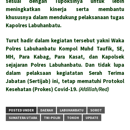
sesuai dengan Tupoksinya untuk lebih
meningkatkan kinerja serta membantu
khususnya dalam mendukung pelaksanaan tugas
Kapolres Labuhanbatu.
Turut hadir dalam kegiatan tersebut yakni Waka
Polres Labuhanbatu Kompol Muhd Taufik, SE,
MH, Para Kabag, Para Kasat, dan Kapolsek
sejajaran Polres Labuhanbatu. Dan tidak lupa
dalam pelaksaan kegiatatan Serah Terima
Jabatan (Sertijab) ini, tetap mematuhi Protokol
Kesehatan (Prokes) Covid-19.
(Afdillah/Red)
POSTED UNDER
DAERAH
LABUHANBATU
SOROT
SUMATERA UTARA
TNI-POLRI
TOKOH
UPDATE