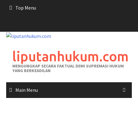
Skip
Top Menu
to
content
liputanhukum.com
MENGUNGKAP SECARA FAKTUAL DEMI SUPREMASI HUKUM
YANG BERKEADILAN
Main Menu