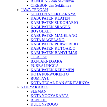
BANDUNG dan Sekitarnya
CIREBON dan Sekitarnya
JAWA TENGAH
SOLO DAN SEKITARNYA
KABUPATEN KLATEN
KABUPATEN SUKOHARJO
KABUPATEN SRAGEN
BOYOLALI
KABUPATEN MAGELANG
KOTA MAGELANG
KABUPATEN PURWOREJO
KABUPATEN KUTOARJO
KABUPATEN BANYUMAS
CILACAP
BANJARNEGARA
PURBALINGGA
KABUPATEN KEBUMEN
KOTA PURWOKERTO
BUMI AYU
KOTA TEGAL DAN SEKITARNYA
YOGYAKARTA
SLEMAN
KOTA YOGYAKARTA
BANTUL
KULONPROGO