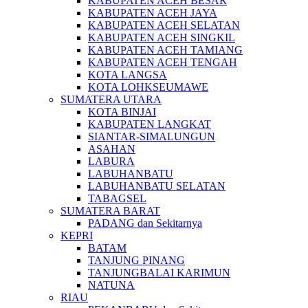
KABUPATEN ACEH BESAR
KABUPATEN ACEH JAYA
KABUPATEN ACEH SELATAN
KABUPATEN ACEH SINGKIL
KABUPATEN ACEH TAMIANG
KABUPATEN ACEH TENGAH
KOTA LANGSA
KOTA LOHKSEUMAWE
SUMATERA UTARA
KOTA BINJAI
KABUPATEN LANGKAT
SIANTAR-SIMALUNGUN
ASAHAN
LABURA
LABUHANBATU
LABUHANBATU SELATAN
TABAGSEL
SUMATERA BARAT
PADANG dan Sekitarnya
KEPRI
BATAM
TANJUNG PINANG
TANJUNGBALAI KARIMUN
NATUNA
RIAU