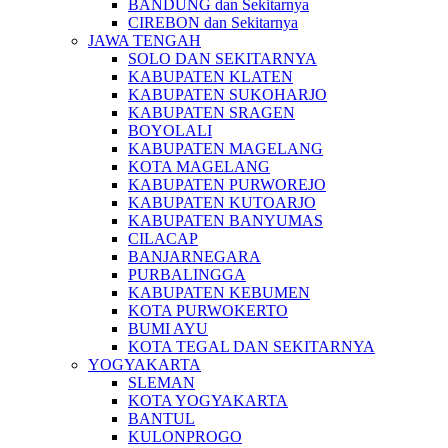
BANDUNG dan Sekitarnya
CIREBON dan Sekitarnya
JAWA TENGAH
SOLO DAN SEKITARNYA
KABUPATEN KLATEN
KABUPATEN SUKOHARJO
KABUPATEN SRAGEN
BOYOLALI
KABUPATEN MAGELANG
KOTA MAGELANG
KABUPATEN PURWOREJO
KABUPATEN KUTOARJO
KABUPATEN BANYUMAS
CILACAP
BANJARNEGARA
PURBALINGGA
KABUPATEN KEBUMEN
KOTA PURWOKERTO
BUMI AYU
KOTA TEGAL DAN SEKITARNYA
YOGYAKARTA
SLEMAN
KOTA YOGYAKARTA
BANTUL
KULONPROGO