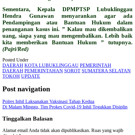
Sementara, Kepala DPMPTSP Lubuklinggau
Hendra Gunawan menyarankan agar ada
Pendampingan atau Bantuan Hukum dalam
penanganan kasus ini. ” Kalau mau dikembalikan
uang, siapa yang mau mengembalikan. Lebih baik
kita memberikan Bantuan Hukum ” tutupnya.
(Pajri/Red)
Posted Under
DAERAH
KOTA LUBUKLINGGAU
PEMERINTAH
DAERAH
PEMERINTAHAN
SOROT
SUMATERA SELATAN
TOKOH
UPDATE
Post navigation
Polres Inhil Laksanakan Vaksinasi Tahap Kedua
Di Malam Minggu, Tim Prokes Covid-19 Inhil Tegakkan Disiplin
Tinggalkan Balasan
Alamat email Anda tidak akan dipublikasikan.
Ruas yang wajib