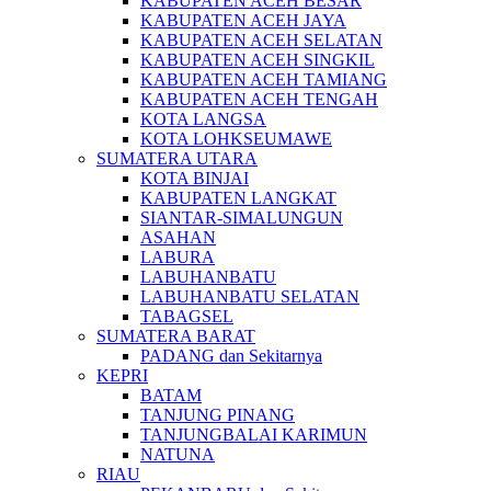
KABUPATEN ACEH BESAR
KABUPATEN ACEH JAYA
KABUPATEN ACEH SELATAN
KABUPATEN ACEH SINGKIL
KABUPATEN ACEH TAMIANG
KABUPATEN ACEH TENGAH
KOTA LANGSA
KOTA LOHKSEUMAWE
SUMATERA UTARA
KOTA BINJAI
KABUPATEN LANGKAT
SIANTAR-SIMALUNGUN
ASAHAN
LABURA
LABUHANBATU
LABUHANBATU SELATAN
TABAGSEL
SUMATERA BARAT
PADANG dan Sekitarnya
KEPRI
BATAM
TANJUNG PINANG
TANJUNGBALAI KARIMUN
NATUNA
RIAU