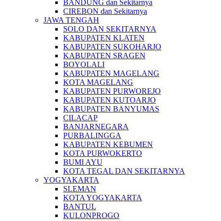
BANDUNG dan Sekitarnya
CIREBON dan Sekitarnya
JAWA TENGAH
SOLO DAN SEKITARNYA
KABUPATEN KLATEN
KABUPATEN SUKOHARJO
KABUPATEN SRAGEN
BOYOLALI
KABUPATEN MAGELANG
KOTA MAGELANG
KABUPATEN PURWOREJO
KABUPATEN KUTOARJO
KABUPATEN BANYUMAS
CILACAP
BANJARNEGARA
PURBALINGGA
KABUPATEN KEBUMEN
KOTA PURWOKERTO
BUMI AYU
KOTA TEGAL DAN SEKITARNYA
YOGYAKARTA
SLEMAN
KOTA YOGYAKARTA
BANTUL
KULONPROGO