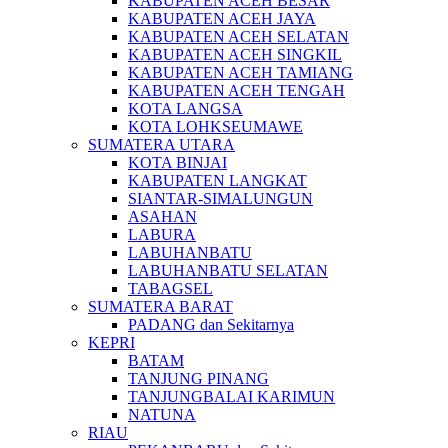
KABUPATEN ACEH BESAR
KABUPATEN ACEH JAYA
KABUPATEN ACEH SELATAN
KABUPATEN ACEH SINGKIL
KABUPATEN ACEH TAMIANG
KABUPATEN ACEH TENGAH
KOTA LANGSA
KOTA LOHKSEUMAWE
SUMATERA UTARA
KOTA BINJAI
KABUPATEN LANGKAT
SIANTAR-SIMALUNGUN
ASAHAN
LABURA
LABUHANBATU
LABUHANBATU SELATAN
TABAGSEL
SUMATERA BARAT
PADANG dan Sekitarnya
KEPRI
BATAM
TANJUNG PINANG
TANJUNGBALAI KARIMUN
NATUNA
RIAU