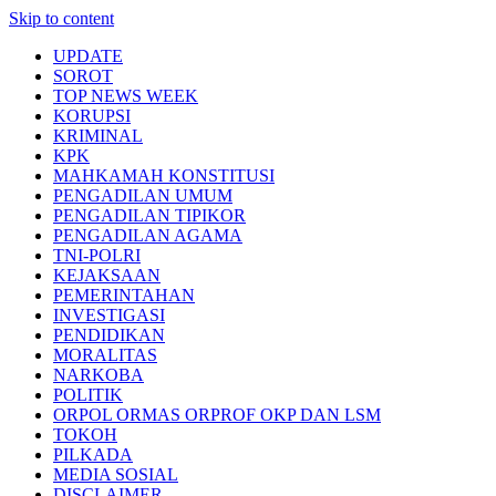
Skip to content
UPDATE
SOROT
TOP NEWS WEEK
KORUPSI
KRIMINAL
KPK
MAHKAMAH KONSTITUSI
PENGADILAN UMUM
PENGADILAN TIPIKOR
PENGADILAN AGAMA
TNI-POLRI
KEJAKSAAN
PEMERINTAHAN
INVESTIGASI
PENDIDIKAN
MORALITAS
NARKOBA
POLITIK
ORPOL ORMAS ORPROF OKP DAN LSM
TOKOH
PILKADA
MEDIA SOSIAL
DISCLAIMER