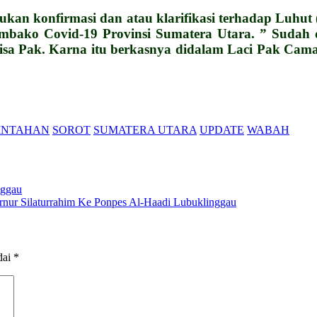
kan konfirmasi dan atau klarifikasi terhadap Luhut
mbako Covid-19 Provinsi Sumatera Utara. ” Sudah
sa Pak. Karna itu berkasnya didalam Laci Pak Camat
INTAHAN
SOROT
SUMATERA UTARA
UPDATE
WABAH
nggau
nur Silaturrahim Ke Ponpes Al-Haadi Lubuklinggau
dai
*