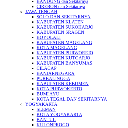
BANDUNG dan Sekitarnya
CIREBON dan Sekitarnya
JAWA TENGAH
SOLO DAN SEKITARNYA
KABUPATEN KLATEN
KABUPATEN SUKOHARJO
KABUPATEN SRAGEN
BOYOLALI
KABUPATEN MAGELANG
KOTA MAGELANG
KABUPATEN PURWOREJO
KABUPATEN KUTOARJO
KABUPATEN BANYUMAS
CILACAP
BANJARNEGARA
PURBALINGGA
KABUPATEN KEBUMEN
KOTA PURWOKERTO
BUMI AYU
KOTA TEGAL DAN SEKITARNYA
YOGYAKARTA
SLEMAN
KOTA YOGYAKARTA
BANTUL
KULONPROGO