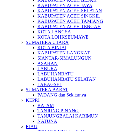
KABUPATEN ACEH BESAR
KABUPATEN ACEH JAYA
KABUPATEN ACEH SELATAN
KABUPATEN ACEH SINGKIL
KABUPATEN ACEH TAMIANG
KABUPATEN ACEH TENGAH
KOTA LANGSA
KOTA LOHKSEUMAWE
SUMATERA UTARA
KOTA BINJAI
KABUPATEN LANGKAT
SIANTAR-SIMALUNGUN
ASAHAN
LABURA
LABUHANBATU
LABUHANBATU SELATAN
TABAGSEL
SUMATERA BARAT
PADANG dan Sekitarnya
KEPRI
BATAM
TANJUNG PINANG
TANJUNGBALAI KARIMUN
NATUNA
RIAU