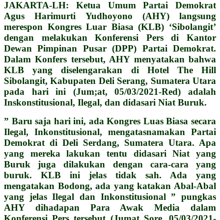
JAKARTA-LH: Ketua Umum Partai Demokrat
Agus Harimurti Yudhoyono (AHY) langsung
merespon Kongres Luar Biasa (KLB) ‘Sibolangit’
dengan melakukan Konferensi Pers di Kantor
Dewan Pimpinan Pusar (DPP) Partai Demokrat.
Dalam Konfers tersebut, AHY menyatakan bahwa
KLB yang diselengarakan di Hotel The Hill
Sibolangit, Kabupaten Deli Serang, Sumatera Utara
pada hari ini (Jum;at, 05/03/2021-Red) adalah
Inskonstitusional, Ilegal, dan didasari Niat Buruk.
” Baru saja hari ini, ada Kongres Luas Biasa secara
Ilegal, Inkonstitusional, mengatasnamakan Partai
Demokrat di Deli Serdang, Sumatera Utara. Apa
yang mereka lakukan tentu didasari Niat yang
Buruk juga dilakukan dengan cara-cara yang
buruk. KLB ini jelas tidak sah. Ada yang
mengatakan Bodong, ada yang katakan Abal-Abal
yang jelas Ilegal dan Inkonstitusional ” pungkas
AHY dihadapan Para Awak Media dalam
Konferensi Pers tersebut (Jumat Sore, 05/03/2021-