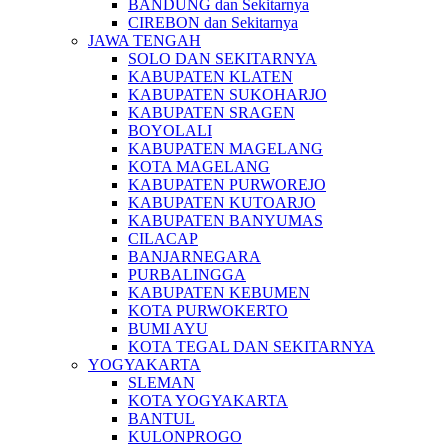
BANDUNG dan Sekitarnya
CIREBON dan Sekitarnya
JAWA TENGAH
SOLO DAN SEKITARNYA
KABUPATEN KLATEN
KABUPATEN SUKOHARJO
KABUPATEN SRAGEN
BOYOLALI
KABUPATEN MAGELANG
KOTA MAGELANG
KABUPATEN PURWOREJO
KABUPATEN KUTOARJO
KABUPATEN BANYUMAS
CILACAP
BANJARNEGARA
PURBALINGGA
KABUPATEN KEBUMEN
KOTA PURWOKERTO
BUMI AYU
KOTA TEGAL DAN SEKITARNYA
YOGYAKARTA
SLEMAN
KOTA YOGYAKARTA
BANTUL
KULONPROGO