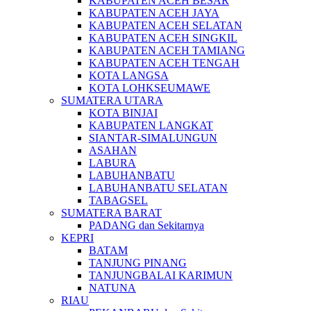
KABUPATEN ACEH BESAR
KABUPATEN ACEH JAYA
KABUPATEN ACEH SELATAN
KABUPATEN ACEH SINGKIL
KABUPATEN ACEH TAMIANG
KABUPATEN ACEH TENGAH
KOTA LANGSA
KOTA LOHKSEUMAWE
SUMATERA UTARA
KOTA BINJAI
KABUPATEN LANGKAT
SIANTAR-SIMALUNGUN
ASAHAN
LABURA
LABUHANBATU
LABUHANBATU SELATAN
TABAGSEL
SUMATERA BARAT
PADANG dan Sekitarnya
KEPRI
BATAM
TANJUNG PINANG
TANJUNGBALAI KARIMUN
NATUNA
RIAU