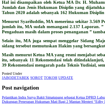
Hal ini disampaikan oleh Ketua MA Dr. H. Muha
Jumlah dan Jenis Hukuman Disiplin yang dijatuhka
Tahun 2020 adalah sebanyak 162 Hukuman Disiplin 
Menurut Syarifuddin, MA menerima sekitar 3.569 P
jumlah itu, MA sudah menangani 2.137 Laporan. ” Da
Pengaduan masih dalam proses penanganan ” tamb
Selain itu, MA juga sempat menggelar Sidang Maje
sidang tersebut memutuskan Hakim yang bersangkut
Masih menurut Ketua MA yang resmi menjabat sebag
itu, sebanyak 11 Rekomendasi telah ditindaklanjut
39 Rekomendasi mengarah pada Teknis Yudisial, se
Posted Under
JABODETABEK
SOROT
TOKOH
UPDATE
Post navigation
Pelantikan Indra Surya Bakti Simatupang sebagai Ketua DPRD Labu
Dukungan Penerapan Hukuman Mati Bagi 2 Mantan Menteri “Edhy P