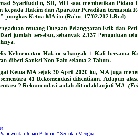
mmad Syarifuddin, SH, MH saat memberikan Pidat
n kepada Hakim dan Aparatur Peradilan termasuk Re
” pungkas Ketua MA itu (Rabu, 17/02/2021-Red).
engaduan tentang Dugaan Pelanggaran Etik dan Peril
ri jumlah tersebut, sebanyak 2.137 Pengaduan telah
ahnya.
lis Kehormatan Hakim sebanyak 1 Kali bersama Kom
an diberi Sanksi Non-Palu selama 2 Tahun.
ai Ketua MA sejak 30 April 2020 itu, MA juga men
i, sementara 41 Rekomendasi dihentikan. Adapun ala
mentara 2 Rekomendasi sudah ditindaklanjuti MA.
(Fa
ra
rabowo dan Juliari Batubara” Semakin Menguat