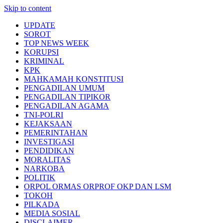
Skip to content
UPDATE
SOROT
TOP NEWS WEEK
KORUPSI
KRIMINAL
KPK
MAHKAMAH KONSTITUSI
PENGADILAN UMUM
PENGADILAN TIPIKOR
PENGADILAN AGAMA
TNI-POLRI
KEJAKSAAN
PEMERINTAHAN
INVESTIGASI
PENDIDIKAN
MORALITAS
NARKOBA
POLITIK
ORPOL ORMAS ORPROF OKP DAN LSM
TOKOH
PILKADA
MEDIA SOSIAL
DISCLAIMER