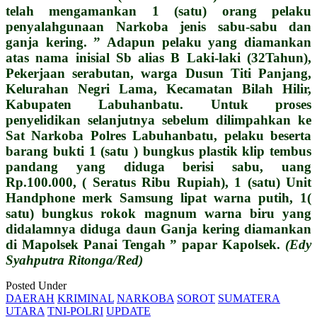
telah mengamankan 1 (satu) orang pelaku
penyalahgunaan Narkoba jenis sabu-sabu dan
ganja kering. ” Adapun pelaku yang diamankan
atas nama inisial Sb alias B Laki-laki (32Tahun),
Pekerjaan serabutan, warga Dusun Titi Panjang,
Kelurahan Negri Lama, Kecamatan Bilah Hilir,
Kabupaten Labuhanbatu. Untuk proses
penyelidikan selanjutnya sebelum dilimpahkan ke
Sat Narkoba Polres Labuhanbatu, pelaku beserta
barang bukti 1 (satu ) bungkus plastik klip tembus
pandang yang diduga berisi sabu, uang
Rp.100.000, ( Seratus Ribu Rupiah), 1 (satu) Unit
Handphone merk Samsung lipat warna putih, 1(
satu) bungkus rokok magnum warna biru yang
didalamnya diduga daun Ganja kering diamankan
di Mapolsek Panai Tengah ” papar Kapolsek.
(Edy
Syahputra Ritonga/Red)
Posted Under
DAERAH
KRIMINAL
NARKOBA
SOROT
SUMATERA
UTARA
TNI-POLRI
UPDATE