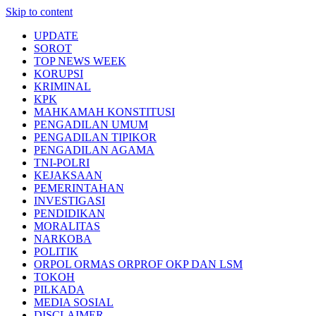
Skip to content
UPDATE
SOROT
TOP NEWS WEEK
KORUPSI
KRIMINAL
KPK
MAHKAMAH KONSTITUSI
PENGADILAN UMUM
PENGADILAN TIPIKOR
PENGADILAN AGAMA
TNI-POLRI
KEJAKSAAN
PEMERINTAHAN
INVESTIGASI
PENDIDIKAN
MORALITAS
NARKOBA
POLITIK
ORPOL ORMAS ORPROF OKP DAN LSM
TOKOH
PILKADA
MEDIA SOSIAL
DISCLAIMER