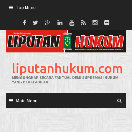
Skip
Top Menu
to
content
liputanhukum.com
MENGUNGKAP SECARA FAKTUAL DEMI SUPREMASI HUKUM
YANG BERKEADILAN
Main Menu