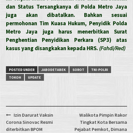
dan Status Tersangkanya di Polda Metro Jaya
juga akan dibatalkan. Bahkan sesuai
permohonan Tim Kuasa Hukum, Penyidik Polda
Metro Jaya juga harus menerbitkan Surat
Penghentian Penyidikan Perkara (SP3) atas
kasus yang disangkakan kepada HRS.
(Fahdi/Red)
POSTED UNDER
JABODETABEK
SOROT
TNI-POLRI
TOKOH
UPDATE
Post
Izin Darurat Vaksin
Walikota Pimpin Rakor
navigation
Corona Sinovac Resmi
Tingkat Kota Bersama
diterbitkan BPOM
Pejabat Pemkot, Dimana