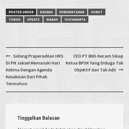
POSTED UNDER
DAERAH
PEMERINTAHAN
SOROT
TOKOH
UPDATE
WABAH
YOGYAKARTA
Post
Sidang Praperadilan HRS
CEO PT BNS Kecam Sikap
navigation
Di PN Jaksel Memasuki Hari
Ketua BPSK Yang Diduga Tak
Kelima Dengan Agenda
Objektif dan Tak Adil
Kesaksian Dari Pihak
Termohon
Tinggalkan Balasan