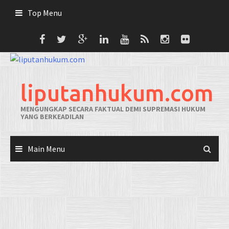
Skip
Top Menu
to
content
liputanhukum.com
MENGUNGKAP SECARA FAKTUAL DEMI SUPREMASI HUKUM
YANG BERKEADILAN
Main Menu