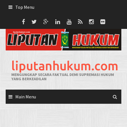
Skip
Top Menu
to
content
liputanhukum.com
MENGUNGKAP SECARA FAKTUAL DEMI SUPREMASI HUKUM
YANG BERKEADILAN
Main Menu