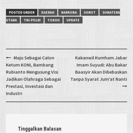
POSTED UNDER
DAERAH
NARKOBA
SOROT
SUMATERA
UTARA
TNI-POLRI
TOKOH
UPDATE
Post
Maju Sebagai Calon
Kakanwil Kumham Jabar
navigation
Ketum KONI, Bambang
Imam Suyudi: Abu Bakar
Rubianto Mengusung Visi
Baasyir Akan Dibebaskan
Jadikan Olahraga Sebagai
Tanpa Syarat Jum’at Nanti
Prestasi, Investasi dan
Industri
Tinggalkan Balasan