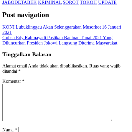
JABODETABEK
KRIMINAL
SOROT
TOKOH
UPDATE
Post navigation
KONI Lubuklinggau Akan Selenggarakan Musorkot 16 Januari
2021
Gubsu Edy Rahmayadi Pastikan Bantuan Tunai 2021 Yang
Diluncurkan Presiden Jokowi Langsung Diterima Masyarakat
Tinggalkan Balasan
Alamat email Anda tidak akan dipublikasikan.
Ruas yang wajib
ditandai
*
Komentar
*
Nama
*