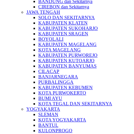
BANDUNG dan Sekitarnya
CIREBON dan Sekitarnya
JAWA TENGAH
SOLO DAN SEKITARNYA
KABUPATEN KLATEN
KABUPATEN SUKOHARJO
KABUPATEN SRAGEN
BOYOLALI
KABUPATEN MAGELANG
KOTA MAGELANG
KABUPATEN PURWOREJO
KABUPATEN KUTOARJO
KABUPATEN BANYUMAS
CILACAP
BANJARNEGARA
PURBALINGGA
KABUPATEN KEBUMEN
KOTA PURWOKERTO
BUMI AYU
KOTA TEGAL DAN SEKITARNYA
YOGYAKARTA
SLEMAN
KOTA YOGYAKARTA
BANTUL
KULONPROGO