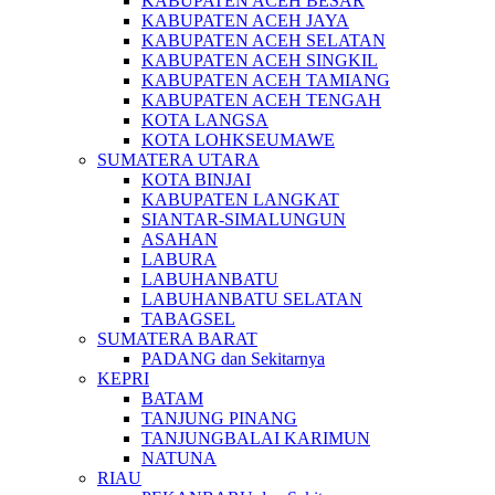
KABUPATEN ACEH BESAR
KABUPATEN ACEH JAYA
KABUPATEN ACEH SELATAN
KABUPATEN ACEH SINGKIL
KABUPATEN ACEH TAMIANG
KABUPATEN ACEH TENGAH
KOTA LANGSA
KOTA LOHKSEUMAWE
SUMATERA UTARA
KOTA BINJAI
KABUPATEN LANGKAT
SIANTAR-SIMALUNGUN
ASAHAN
LABURA
LABUHANBATU
LABUHANBATU SELATAN
TABAGSEL
SUMATERA BARAT
PADANG dan Sekitarnya
KEPRI
BATAM
TANJUNG PINANG
TANJUNGBALAI KARIMUN
NATUNA
RIAU