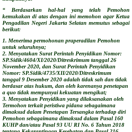
“ Berdasarkan hal-hal yang telah Pemohon
kemukakan di atas dengan ini memohon agar Ketua
Pengadilan Negeri Jakarta Selatan memutus sebagai
berikut:
1. Menerima permohonan praperadilan Pemohon
untuk seluruhnya;
2. Menyatakan Surat Perintah Penyidikan Nomor:
SP.Sidik/4604/XI/2020/Ditreskrimum tanggal 26
November 2020, dan Surat Perintah Penyidikan
Nomor: SP.Sidik/4735/XII/2020/Ditreskrimum
tanggal 9 Desember 2020 adalah tidak sah dan tidak
berdasar atas hukum, dan oleh karenanya penetapan
a quo tidak mempunyai kekuatan mengikat;
3. Menyatakan Penyidikan yang dilaksanakan oleh
Termohon terkait peristiwa pidana sebagaimana
dimaksud dalam Penetapan Tersangka terhadap diri
Pemohon sebagaimana dimaksud dalam Pasal 160
KUHP dan/atau Pasal 93 UU RI No. 6 Tahun 2018
tentang Kekarantinaan Kesehatan dan Pasal 216