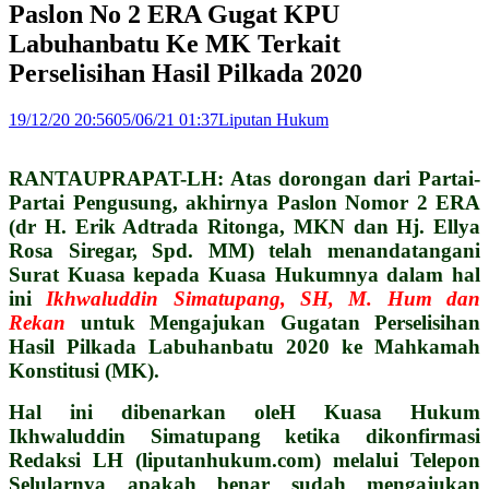
Paslon No 2 ERA Gugat KPU
Labuhanbatu Ke MK Terkait
Perselisihan Hasil Pilkada 2020
19/12/20 20:56
05/06/21 01:37
Liputan Hukum
RANTAUPRAPAT-LH: Atas dorongan dari Partai-
Partai Pengusung, akhirnya Paslon Nomor 2 ERA
(dr H. Erik Adtrada Ritonga, MKN dan Hj. Ellya
Rosa Siregar, Spd. MM) telah menandatangani
Surat Kuasa kepada Kuasa Hukumnya dalam hal
ini
Ikhwaluddin Simatupang, SH, M. Hum dan
Rekan
untuk Mengajukan Gugatan Perselisihan
Hasil Pilkada Labuhanbatu 2020 ke Mahkamah
Konstitusi (MK).
Hal ini dibenarkan oleH Kuasa Hukum
Ikhwaluddin Simatupang ketika dikonfirmasi
Redaksi LH (liputanhukum.com) melalui Telepon
Selularnya apakah benar sudah mengajukan