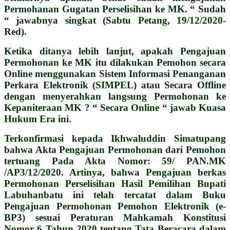
Permohanan Gugatan Perselisihan ke MK. “ Sudah
“ jawabnya singkat (Sabtu Petang, 19/12/2020-
Red).
Ketika ditanya lebih lanjut, apakah Pengajuan
Permohonan ke MK itu dilakukan Pemohon secara
Online menggunakan Sistem Informasi Penanganan
Perkara Elektronik (SIMPEL) atau Secara Offline
dengan menyerahkan langsung Permohonan ke
Kepaniteraan MK ? “ Secara Online “ jawab Kuasa
Hukum Era ini.
Terkonfirmasi kepada Ikhwaluddin Simatupang
bahwa Akta Pengajuan Permohonan dari Pemohon
tertuang Pada Akta Nomor: 59/ PAN.MK
/AP3/12/2020. Artinya, bahwa Pengajuan berkas
Permohonan Perselisihan Hasil Pemilihan Bupati
Labuhanbatu ini telah tercatat dalam Buku
Pengajuan Permohonan Pemohon Elektronik (e-
BP3) sesuai Peraturan Mahkamah Konstitusi
Nomor 6 Tahun 2020 tentang Tata Beracara dalam