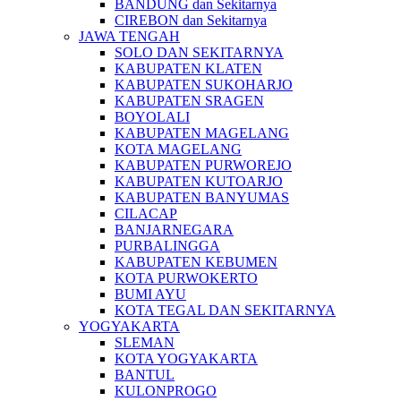
BANDUNG dan Sekitarnya
CIREBON dan Sekitarnya
JAWA TENGAH
SOLO DAN SEKITARNYA
KABUPATEN KLATEN
KABUPATEN SUKOHARJO
KABUPATEN SRAGEN
BOYOLALI
KABUPATEN MAGELANG
KOTA MAGELANG
KABUPATEN PURWOREJO
KABUPATEN KUTOARJO
KABUPATEN BANYUMAS
CILACAP
BANJARNEGARA
PURBALINGGA
KABUPATEN KEBUMEN
KOTA PURWOKERTO
BUMI AYU
KOTA TEGAL DAN SEKITARNYA
YOGYAKARTA
SLEMAN
KOTA YOGYAKARTA
BANTUL
KULONPROGO