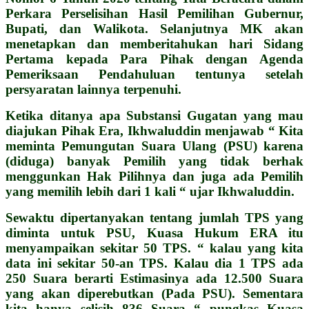
Perkara Perselisihan Hasil Pemilihan Gubernur,
Bupati, dan Walikota. Selanjutnya MK akan
menetapkan dan memberitahukan hari Sidang
Pertama kepada Para Pihak dengan Agenda
Pemeriksaan Pendahuluan tentunya setelah
persyaratan lainnya terpenuhi.
Ketika ditanya apa Substansi Gugatan yang mau
diajukan Pihak Era, Ikhwaluddin menjawab “ Kita
meminta Pemungutan Suara Ulang (PSU) karena
(diduga) banyak Pemilih yang tidak berhak
menggunkan Hak Pilihnya dan juga ada Pemilih
yang memilih lebih dari 1 kali “ ujar Ikhwaluddin.
Sewaktu dipertanyakan tentang jumlah TPS yang
diminta untuk PSU, Kuasa Hukum ERA itu
menyampaikan sekitar 50 TPS. “ kalau yang kita
data ini sekitar 50-an TPS. Kalau dia 1 TPS ada
250 Suara berarti Estimasinya ada 12.500 Suara
yang akan diperebutkan (Pada PSU). Sementara
kita hanya selisih 836 Suara “ pungkas Kuasa