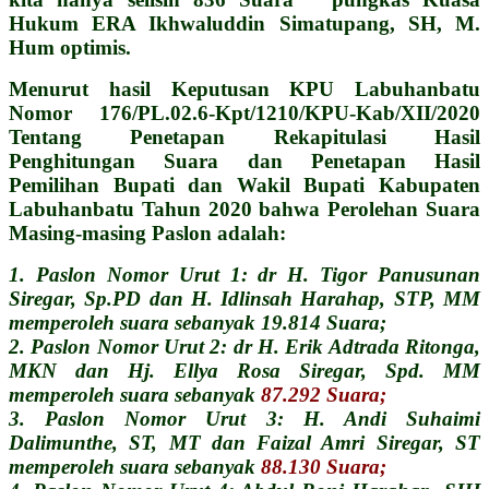
Hukum ERA Ikhwaluddin Simatupang, SH, M.
Hum optimis.
Menurut hasil Keputusan KPU Labuhanbatu
Nomor 176/PL.02.6-Kpt/1210/KPU-Kab/XII/2020
Tentang Penetapan Rekapitulasi Hasil
Penghitungan Suara dan Penetapan Hasil
Pemilihan Bupati dan Wakil Bupati Kabupaten
Labuhanbatu Tahun 2020 bahwa Perolehan Suara
Masing-masing Paslon adalah:
1. Paslon Nomor Urut 1: dr H. Tigor Panusunan
Siregar, Sp.PD dan H. Idlinsah Harahap, STP, MM
memperoleh suara sebanyak 19.814 Suara;
2. Paslon Nomor Urut 2: dr H. Erik Adtrada Ritonga,
MKN dan Hj. Ellya Rosa Siregar, Spd. MM
memperoleh suara sebanyak
87.292 Suara;
3. Paslon Nomor Urut 3: H. Andi Suhaimi
Dalimunthe, ST, MT dan Faizal Amri Siregar, ST
memperoleh suara sebanyak
88.130 Suara;