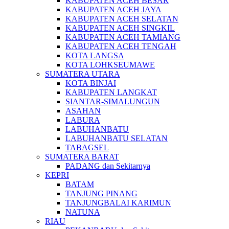
KABUPATEN ACEH BESAR
KABUPATEN ACEH JAYA
KABUPATEN ACEH SELATAN
KABUPATEN ACEH SINGKIL
KABUPATEN ACEH TAMIANG
KABUPATEN ACEH TENGAH
KOTA LANGSA
KOTA LOHKSEUMAWE
SUMATERA UTARA
KOTA BINJAI
KABUPATEN LANGKAT
SIANTAR-SIMALUNGUN
ASAHAN
LABURA
LABUHANBATU
LABUHANBATU SELATAN
TABAGSEL
SUMATERA BARAT
PADANG dan Sekitarnya
KEPRI
BATAM
TANJUNG PINANG
TANJUNGBALAI KARIMUN
NATUNA
RIAU