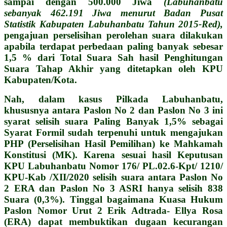
sampai dengan 500.000 Jiwa
(Labuhanbatu
sebanyak 462.191 Jiwa menurut Badan Pusat
Statistik Kabupaten Labuhanbatu Tahun 2015-Red),
pengajuan perselisihan perolehan suara dilakukan
apabila terdapat perbedaan paling banyak sebesar
1,5 % dari Total Suara Sah hasil Penghitungan
Suara Tahap Akhir yang ditetapkan oleh KPU
Kabupaten/Kota.
Nah, dalam kasus Pilkada Labuhanbatu,
khususnya antara Paslon No 2 dan Paslon No 3 ini
syarat selisih suara Paling Banyak 1,5% sebagai
Syarat Formil sudah terpenuhi untuk mengajukan
PHP (Perselisihan Hasil Pemilihan) ke Mahkamah
Konstitusi (MK). Karena sesuai hasil Keputusan
KPU Labuhanbatu Nomor 176/ PL.02.6-Kpt/ 1210/
KPU-Kab /XII/2020 selisih suara antara Paslon No
2 ERA dan Paslon No 3 ASRI hanya selisih 838
Suara (0,3%). Tinggal bagaimana Kuasa Hukum
Paslon Nomor Urut 2 Erik Adtrada- Ellya Rosa
(ERA) dapat membuktikan dugaan kecurangan