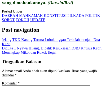
yang dimohonkannya.
(Darwin/Red)
Posted Under
DAERAH
MAHKAMAH KONSTITUSI
PILKADA
POLITIK
SOROT
TOKOH
UPDATE
Post navigation
Jelang TKD Karang Taruna Lubuklinggau Terbelah menjadi Dua
Kubu
Diduga 1 Nyawa Hilang, Dibalik Kesuksesan DJBJ Khusus Kepri
Menangkap Mikol dan Rokok Ilegal
Tinggalkan Balasan
Alamat email Anda tidak akan dipublikasikan.
Ruas yang wajib
ditandai
*
Komentar
*