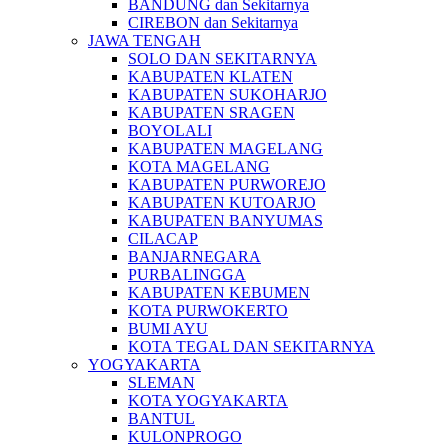
BANDUNG dan Sekitarnya
CIREBON dan Sekitarnya
JAWA TENGAH
SOLO DAN SEKITARNYA
KABUPATEN KLATEN
KABUPATEN SUKOHARJO
KABUPATEN SRAGEN
BOYOLALI
KABUPATEN MAGELANG
KOTA MAGELANG
KABUPATEN PURWOREJO
KABUPATEN KUTOARJO
KABUPATEN BANYUMAS
CILACAP
BANJARNEGARA
PURBALINGGA
KABUPATEN KEBUMEN
KOTA PURWOKERTO
BUMI AYU
KOTA TEGAL DAN SEKITARNYA
YOGYAKARTA
SLEMAN
KOTA YOGYAKARTA
BANTUL
KULONPROGO