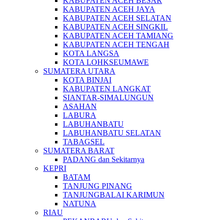
KABUPATEN ACEH BESAR
KABUPATEN ACEH JAYA
KABUPATEN ACEH SELATAN
KABUPATEN ACEH SINGKIL
KABUPATEN ACEH TAMIANG
KABUPATEN ACEH TENGAH
KOTA LANGSA
KOTA LOHKSEUMAWE
SUMATERA UTARA
KOTA BINJAI
KABUPATEN LANGKAT
SIANTAR-SIMALUNGUN
ASAHAN
LABURA
LABUHANBATU
LABUHANBATU SELATAN
TABAGSEL
SUMATERA BARAT
PADANG dan Sekitarnya
KEPRI
BATAM
TANJUNG PINANG
TANJUNGBALAI KARIMUN
NATUNA
RIAU