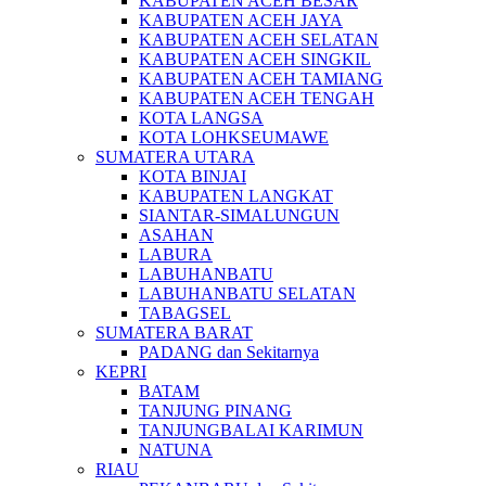
KABUPATEN ACEH BESAR
KABUPATEN ACEH JAYA
KABUPATEN ACEH SELATAN
KABUPATEN ACEH SINGKIL
KABUPATEN ACEH TAMIANG
KABUPATEN ACEH TENGAH
KOTA LANGSA
KOTA LOHKSEUMAWE
SUMATERA UTARA
KOTA BINJAI
KABUPATEN LANGKAT
SIANTAR-SIMALUNGUN
ASAHAN
LABURA
LABUHANBATU
LABUHANBATU SELATAN
TABAGSEL
SUMATERA BARAT
PADANG dan Sekitarnya
KEPRI
BATAM
TANJUNG PINANG
TANJUNGBALAI KARIMUN
NATUNA
RIAU