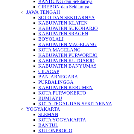
BANDUNG dan Sekitarnya
CIREBON dan Sekitarnya
JAWA TENGAH
SOLO DAN SEKITARNYA
KABUPATEN KLATEN
KABUPATEN SUKOHARJO
KABUPATEN SRAGEN
BOYOLALI
KABUPATEN MAGELANG
KOTA MAGELANG
KABUPATEN PURWOREJO
KABUPATEN KUTOARJO
KABUPATEN BANYUMAS
CILACAP
BANJARNEGARA
PURBALINGGA
KABUPATEN KEBUMEN
KOTA PURWOKERTO
BUMI AYU
KOTA TEGAL DAN SEKITARNYA
YOGYAKARTA
SLEMAN
KOTA YOGYAKARTA
BANTUL
KULONPROGO