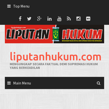
Skip
Top Menu
to
content
liputanhukum.com
MENGUNGKAP SECARA FAKTUAL DEMI SUPREMASI HUKUM
YANG BERKEADILAN
Main Menu