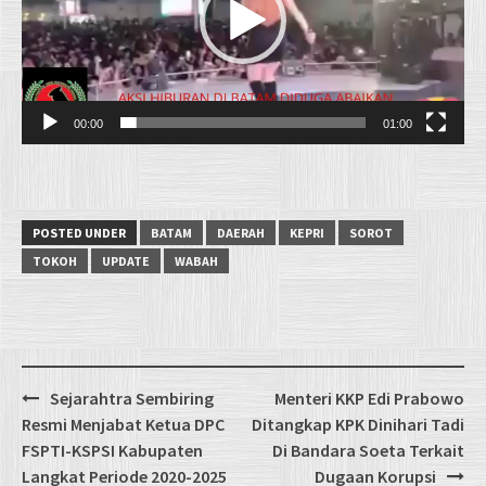
00:00
01:00
POSTED UNDER
BATAM
DAERAH
KEPRI
SOROT
TOKOH
UPDATE
WABAH
Post
Sejarahtra Sembiring
Menteri KKP Edi Prabowo
navigation
Resmi Menjabat Ketua DPC
Ditangkap KPK Dinihari Tadi
FSPTI-KSPSI Kabupaten
Di Bandara Soeta Terkait
Langkat Periode 2020-2025
Dugaan Korupsi