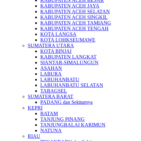
KABUPATEN ACEH BESAR
KABUPATEN ACEH JAYA
KABUPATEN ACEH SELATAN
KABUPATEN ACEH SINGKIL
KABUPATEN ACEH TAMIANG
KABUPATEN ACEH TENGAH
KOTA LANGSA
KOTA LOHKSEUMAWE
SUMATERA UTARA
KOTA BINJAI
KABUPATEN LANGKAT
SIANTAR-SIMALUNGUN
ASAHAN
LABURA
LABUHANBATU
LABUHANBATU SELATAN
TABAGSEL
SUMATERA BARAT
PADANG dan Sekitarnya
KEPRI
BATAM
TANJUNG PINANG
TANJUNGBALAI KARIMUN
NATUNA
RIAU