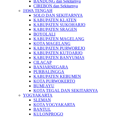
BANDUNG dan Sekitarnya
CIREBON dan Sekitarnya
JAWA TENGAH
SOLO DAN SEKITARNYA
KABUPATEN KLATEN
KABUPATEN SUKOHARJO
KABUPATEN SRAGEN
BOYOLALI
KABUPATEN MAGELANG
KOTA MAGELANG
KABUPATEN PURWOREJO
KABUPATEN KUTOARJO
KABUPATEN BANYUMAS
CILACAP
BANJARNEGARA
PURBALINGGA
KABUPATEN KEBUMEN
KOTA PURWOKERTO
BUMI AYU
KOTA TEGAL DAN SEKITARNYA
YOGYAKARTA
SLEMAN
KOTA YOGYAKARTA
BANTUL
KULONPROGO