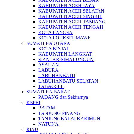
KABUPATEN ACEH BESAR
KABUPATEN ACEH JAYA
KABUPATEN ACEH SELATAN
KABUPATEN ACEH SINGKIL
KABUPATEN ACEH TAMIANG
KABUPATEN ACEH TENGAH
KOTA LANGSA
KOTA LOHKSEUMAWE
SUMATERA UTARA
KOTA BINJAI
KABUPATEN LANGKAT
SIANTAR-SIMALUNGUN
ASAHAN
LABURA
LABUHANBATU
LABUHANBATU SELATAN
TABAGSEL
SUMATERA BARAT
PADANG dan Sekitarnya
KEPRI
BATAM
TANJUNG PINANG
TANJUNGBALAI KARIMUN
NATUNA
RIAU