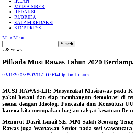
IKLAN
MEDIA SIBER
REDAKSI
RUBRIKA
SALAM REDAKSI
STOP PRESS
Main Menu
728 views
Pilkada Musi Rawas Tahun 2020 Berdampa
03/11/20 05:35
03/11/20 09:14
Liputan Hukum
MUSI RAWAS-LH: Masyarakat Musirawas pada Kont
yakni berani dan siap membangun demokrasi di te
sesuai dengan Ideologi Pancasila dan Konstitusi 
karena kita merupakan bagian rakyat kesatuan
Repu
Menurut Dasril Ismail,SE, MM Salah Seorang Tena
Rawas juga Wartawan Senior pada sesi wawancar