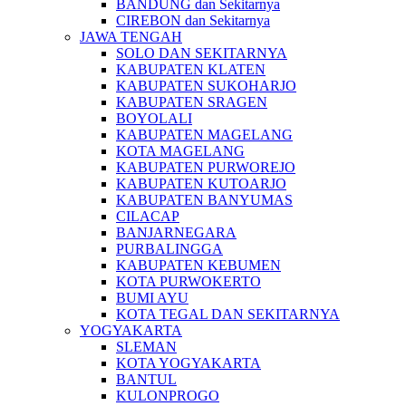
BANDUNG dan Sekitarnya
CIREBON dan Sekitarnya
JAWA TENGAH
SOLO DAN SEKITARNYA
KABUPATEN KLATEN
KABUPATEN SUKOHARJO
KABUPATEN SRAGEN
BOYOLALI
KABUPATEN MAGELANG
KOTA MAGELANG
KABUPATEN PURWOREJO
KABUPATEN KUTOARJO
KABUPATEN BANYUMAS
CILACAP
BANJARNEGARA
PURBALINGGA
KABUPATEN KEBUMEN
KOTA PURWOKERTO
BUMI AYU
KOTA TEGAL DAN SEKITARNYA
YOGYAKARTA
SLEMAN
KOTA YOGYAKARTA
BANTUL
KULONPROGO