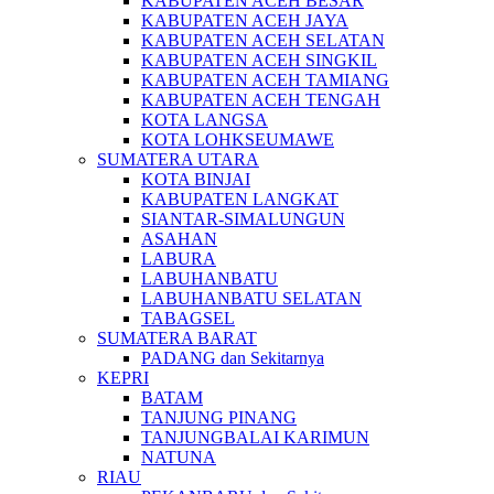
KABUPATEN ACEH BESAR
KABUPATEN ACEH JAYA
KABUPATEN ACEH SELATAN
KABUPATEN ACEH SINGKIL
KABUPATEN ACEH TAMIANG
KABUPATEN ACEH TENGAH
KOTA LANGSA
KOTA LOHKSEUMAWE
SUMATERA UTARA
KOTA BINJAI
KABUPATEN LANGKAT
SIANTAR-SIMALUNGUN
ASAHAN
LABURA
LABUHANBATU
LABUHANBATU SELATAN
TABAGSEL
SUMATERA BARAT
PADANG dan Sekitarnya
KEPRI
BATAM
TANJUNG PINANG
TANJUNGBALAI KARIMUN
NATUNA
RIAU