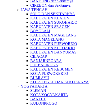
BANDUNG dan Sekitarnya
CIREBON dan Sekitarnya
JAWA TENGAH
SOLO DAN SEKITARNYA
KABUPATEN KLATEN
KABUPATEN SUKOHARJO
KABUPATEN SRAGEN
BOYOLALI
KABUPATEN MAGELANG
KOTA MAGELANG
KABUPATEN PURWOREJO
KABUPATEN KUTOARJO
KABUPATEN BANYUMAS
CILACAP
BANJARNEGARA
PURBALINGGA
KABUPATEN KEBUMEN
KOTA PURWOKERTO
BUMI AYU
KOTA TEGAL DAN SEKITARNYA
YOGYAKARTA
SLEMAN
KOTA YOGYAKARTA
BANTUL
KULONPROGO