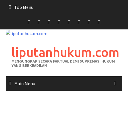
Skip
Top Menu
to
content
liputanhukum.com
MENGUNGKAP SECARA FAKTUAL DEMI SUPREMASI HUKUM
YANG BERKEADILAN
Main Menu