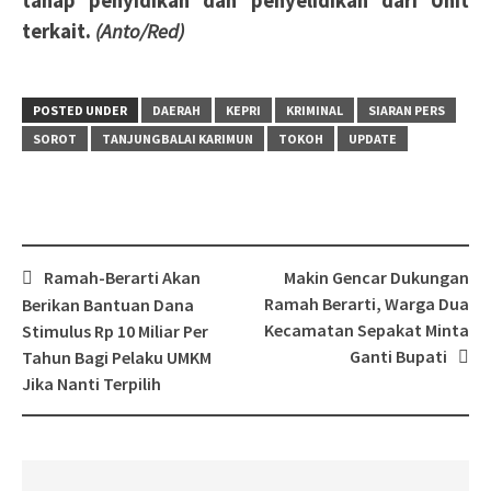
tahap penyidikan dan penyelidikan dari Unit
terkait.
(Anto/Red)
POSTED UNDER
DAERAH
KEPRI
KRIMINAL
SIARAN PERS
SOROT
TANJUNGBALAI KARIMUN
TOKOH
UPDATE
Post
Ramah-Berarti Akan
Makin Gencar Dukungan
navigation
Ramah Berarti, Warga Dua
Berikan Bantuan Dana
Kecamatan Sepakat Minta
Stimulus Rp 10 Miliar Per
Ganti Bupati
Tahun Bagi Pelaku UMKM
Jika Nanti Terpilih