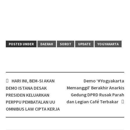
POSTED UNDER
DAERAH
SOROT
UPDATE
YOGYAKARTA
Post
HARI INI, BEM-SI AKAN
Demo ‘#Yogyakarta
navigation
Memanggil’ Berakhir Anarkis
DEMO ISTANA DESAK
Gedung DPRD Rusak Parah
PRESIDEN KELUARKAN
dan Legian Café Terbakar
PERPPU PEMBATALAN UU
OMNIBUS LAW CIPTA KERJA