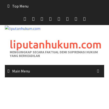
Skip
Top Menu
to
content
liputanhukum.com
MENGUNGKAP SECARA FAKTUAL DEMI SUPREMASI HUKUM
YANG BERKEADILAN
Main Menu