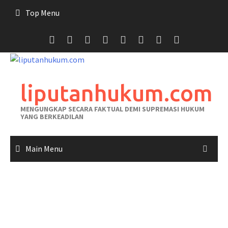
Skip
Top Menu
to
content
liputanhukum.com
MENGUNGKAP SECARA FAKTUAL DEMI SUPREMASI HUKUM
YANG BERKEADILAN
Main Menu