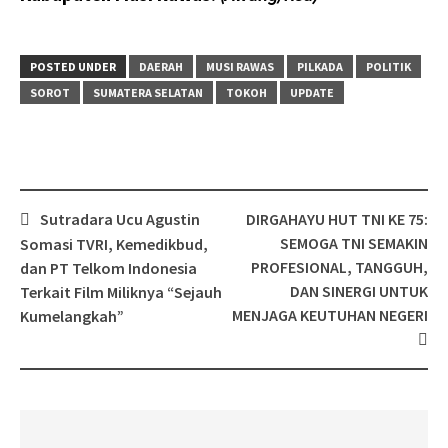
POSTED UNDER
DAERAH
MUSI RAWAS
PILKADA
POLITIK
SOROT
SUMATERA SELATAN
TOKOH
UPDATE
Post
Sutradara Ucu Agustin
DIRGAHAYU HUT TNI KE 75:
navigation
SEMOGA TNI SEMAKIN
Somasi TVRI, Kemedikbud,
PROFESIONAL, TANGGUH,
dan PT Telkom Indonesia
DAN SINERGI UNTUK
Terkait Film Miliknya “Sejauh
MENJAGA KEUTUHAN NEGERI
Kumelangkah”