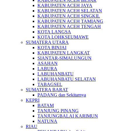
KABUPATEN ACEH BESAR
KABUPATEN ACEH JAYA
KABUPATEN ACEH SELATAN
KABUPATEN ACEH SINGKIL
KABUPATEN ACEH TAMIANG
KABUPATEN ACEH TENGAH
KOTA LANGSA
KOTA LOHKSEUMAWE
SUMATERA UTARA
KOTA BINJAI
KABUPATEN LANGKAT
SIANTAR-SIMALUNGUN
ASAHAN
LABURA
LABUHANBATU
LABUHANBATU SELATAN
TABAGSEL
SUMATERA BARAT
PADANG dan Sekitarnya
KEPRI
BATAM
TANJUNG PINANG
TANJUNGBALAI KARIMUN
NATUNA
RIAU