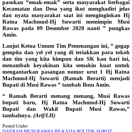
pasukan “emak-emak” serta masyarakat berbagai
Kecamatan dan Desa yang ikut menghadiri jelas
dan nyata masyarakat saat ini menginginkan Hj
Ratna Machmud-Hj Suwarti memimpin Musi
Rawas pada 09 Desember 2020 nanti ” pungkas
Amin.
Lanjut Ketua Umum Tim Pemenangan ini, ” gegap
gempita dan yel yel yang di teriakkan para tokoh
dan tim yang kita himpun dan SK kan hari ini,
menambah keyakinan kita semakin kuat untuk
mengantarkan pasangan nomor urut 1 Hj Ratna
Machmud-Hj Suwarti (Ramah Berarti) menjadi
Bupati di Musi Rawas ” tambah Ibnu Amin.
“ Ramah Berarti menang menang, Musi Rawas
bupati baru, Hj Ratna Machmud-Hj Suwarti
Bupati dan Wakil Bupati Musi Rawas,”
tambahnya.
(Arif/LH)
Posted Under
DAERAH
MUSI RAWAS
PILKADA
POLITIK
SOROT