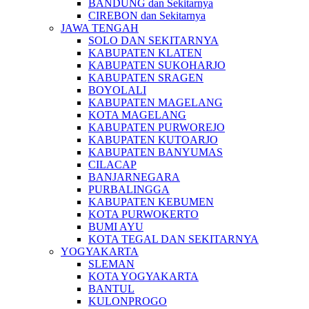
BANDUNG dan Sekitarnya
CIREBON dan Sekitarnya
JAWA TENGAH
SOLO DAN SEKITARNYA
KABUPATEN KLATEN
KABUPATEN SUKOHARJO
KABUPATEN SRAGEN
BOYOLALI
KABUPATEN MAGELANG
KOTA MAGELANG
KABUPATEN PURWOREJO
KABUPATEN KUTOARJO
KABUPATEN BANYUMAS
CILACAP
BANJARNEGARA
PURBALINGGA
KABUPATEN KEBUMEN
KOTA PURWOKERTO
BUMI AYU
KOTA TEGAL DAN SEKITARNYA
YOGYAKARTA
SLEMAN
KOTA YOGYAKARTA
BANTUL
KULONPROGO